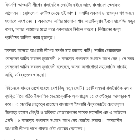
বিএনপি-আওয়ামী লীগের রাজনৈতিক জোটের বাইরে আছে বাংলাদেশ খেলাফত
আন্দোলন। কোন্দলে এ দলটিও ভেঙে দুই ভাগ। দলটির একাংশ ৬ নভেম্বর গণ ভবনে
সংলাপে অংশ নেয় । একাংশের আমির মাওলানা শাহ আতাউল্লাহ ইবনে হাফেজ্জি হুজুর
বলেন, আমরা আমাদের মতো করে এককভাবে নির্বাচন করবো। নির্বাচনের জন্য
প্রার্থীদের তালিকা প্রায় চূড়ান্ত।
ক্ষমতায় আসতে আওয়ামী লীগের সমর্থন চায় জাকের পার্টি। দলটির চেয়ারম্যান
মোস্তফা আমির ফয়সল মুজাদ্দেদী ৬ নভেম্বর গণভবনে সংলাপে অংশ নেন। সে সময়
মোস্তফা আমির ফয়সল মুজাদ্দেদী বলেছেন, আমরা আগাগোড়া মহাজোটের সাথেই
আছি, ভবিষ্যতেও থাকবো।
নির্বাচনকে সামনে রেখে হয়েছে বেশ কিছু নতুন জোট। ১৫টি সমমনা রাজনৈতিক দল ও
ব্যক্তি নিয়ে গঠিত ইসলামিক ডেমোক্রেটিক অ্যালায়েন্স ১৫ সেপ্টেম্বর আত্মপ্রকাশ
করে। এ জোটের নেতৃত্বে রয়েছেন বাংলাদেশ ইসলামী ঐক্যজোটের চেয়ারম্যান
মিছবাহুর রহমান চৌধুরী ও তরিকত ফেডারেশনের সাবেক মহাসচিব এম এ আউয়াল
এমপি। ৬ নভেম্বর গণভবনে সংলাপে অংশ নেয় জোটের নেতারা। ক্ষমতাসীন
আওয়ামী লীগের পাশে থাকার চেষ্টা জোটের নেতাদের।