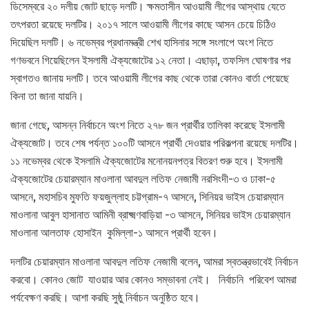
ডিসেম্বরে ২০ দলীয় জোট ছাড়ে দলটি। ক্ষমতাসীন আওয়ামী লীগের আস্থায় যেতে
তৎপরতা রয়েছে দলটির। ২০১৭ সালে আওয়ামী লীগের কাছে আসন চেয়ে চিঠিও
দিয়েছিল দলটি। ৬ নভেম্বর প্রধানমন্ত্রী শেখ হাসিনার সঙ্গে সংলাপে অংশ নিতে
গণভবনে গিয়েছিলেন ইসলামী ঐক্যজোটের ১২ নেতা। এছাড়া, তফসিল ঘোষণার পর
স্বাগতও জানায় দলটি। তবে আওয়ামী লীগের কাছ থেকে তারা কোনও বার্তা পেয়েছে
কিনা তা জানা যায়নি।
জানা গেছে, আসন্ন নির্বাচনে অংশ নিতে ২৭৮ জন প্রার্থীর তালিকা করেছে ইসলামী
ঐক্যজোট। তবে শেষ পর্যন্ত ১০০টি আসনে প্রার্থী দেওয়ার পরিকল্পনা রয়েছে দলটির।
১১ নভেম্বর থেকে ইসলামি ঐক্যজোটের মনোনয়নপত্র বিতরণ শুরু হবে। ইসলামী
ঐক্যজোটের চেয়ারম্যান মাওলানা আবদুল লতিফ নেজামী নরসিংদী-৩ ও ঢাকা-৫
আসনে, মহাসচিব মুফতি ফয়জুল্লাহ চট্টগ্রাম-৭ আসনে, সিনিয়র ভাইস চেয়ারম্যান
মাওলানা আবুল হাসানাত আমিনী ব্রাক্ষ্মণবাড়িয়া -৩ আসনে, সিনিয়র ভাইস চেয়ারম্যান
মাওলানা আলতাফ হোসাইন কুমিল্লা-১ আসনে প্রার্থী হবেন।
দলটির চেয়ারম্যান মাওলানা আবদুল লতিফ নেজামী বলেন, আমরা স্বতন্ত্রভাবেই নির্বাচন
করবো। কোনও জোট যাওয়ার আর কোনও সম্ভাবনা নেই। নির্বাচনি পরিবেশ আমরা
পর্যবেক্ষণ করছি। আশা করছি সুষ্ঠু নির্বাচন অনুষ্ঠিত হবে।