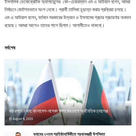
ইসলামিক ডেমোক্রেটিক অ্যালায়েন্সের কো–চেয়ারম্যান এম এ আউয়াল বলেন, আমরা
নির্বাচনে জোটগতভাবে অংশ নেবো। প্রার্থী তালিকা চূড়ান্ত করার প্রক্রিয়া চলছে।
এম এ আউয়াল বলেন, বর্তমান সরকারের উন্নয়ন ও ইসলামের প্রচার প্রচারণায় অবদান
রয়েছে। আমরা আগেও তাদের পাশে ছিলাম। আগামীতেও থাকবো।
সর্বশেষ
বড় রপ্তানি ধস: বাংলাদেশ-মস্কো সম্পর্কের চাপে অর্থনৈতিক চ্যালেঞ্জ
August 8, 2026
ড্যাবের ৩৭তম প্রতিষ্ঠাবার্ষিকীতে প্রধানমন্ত্রী উপস্থিত