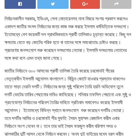
নির্বাচনকালীন সরকার, ইভিএম, সেনা মোতায়েনসহ নানা বিষয়ে সংশয় প্রকাশ করলেও
একাদশ জাতীয় সংসদ নির্বাচনের জন্য কাজ শুরু করছে ইসলাম ধর্মভিত্তিক দলগুলো।
ইতোমধ্যে বেশ কয়েকটি দল প্রাথমিকভাবে প্রার্থী তালিকাও চূড়ান্ত করেছে। কিছু দল
ক্ষমতায় যেতে বড় জোটের শরিক হতে বা তাদের সঙ্গে সমঝোতার চেষ্টাও করছে।
প্রচারণায় জনসংযোগ শুরু করেছেন দলগুলোর নেতারা। ইসলামি দলগুলোর নেতাদের
সঙ্গে কথা বলে এমন তথ্য জানা গেছে।
জাতীয় নির্বাচনে ৩০০ আসনের প্রার্থী তালিকা তৈরি করেছে চরমোনাই পীরের
নেতৃত্বাধীন ইসলামী আন্দোলন বাংলাদেশ। বিভ্ন্নি জোটে যাওয়ার প্রস্তাব থাকলেও
তাতে সাড়া দেয়নি দলটি। নির্বাচনের জন্য সুষ্ঠু পরিবেশ তৈরি হয়নি অভিযোগ তুলে
দলটি ভোটের তারিখ পেছানোর দাবিও জানিয়েছে। শনিবার তফসিল পেছানো এবং সুষ্ঠু ও
গ্রহণযোগ্য নির্বাচনের পরিবেশ তৈরির দাবিতে প্রতিবাদ সমাবেশও করেছে ইসলামী
আন্দোলন। ইতোমধ্যে বিভিন্ন স্থানে জনসংযোগ শুরু করেছেন দলটির নেতারা।
তবে দলটির আমির ও চরমোনাই পীর মুফতি সৈয়দ মুহাম্মদ রেজাউল করীম এবার
নির্বাচনে অংশ নেবেন না। তবে তার ভাই সৈয়দ ফয়জুল করীম বরিশাল সদর ও
ঝালকাঠির দুটি আসন থেকে নির্বাচন করবেন। অন্য দুই ভাইয়ের মধ্যে নুরল করীম