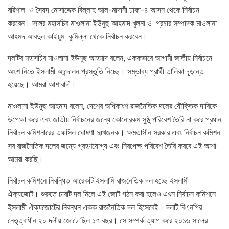
বরিশাল ও সৈয়দ মোসাদ্দেক বিল্লাহ আল-মাদানী ঢাকা-৪ আসন থেকে নির্বাচন
করবেন। দলের মহাসচিব মাওলানা ইউনুছ আহমাদ খুলনা ও প্রচার সম্পাদক মাওলানা
আহমদ আবদুল কাইয়ূম কুমিল্লা থেকে নির্বাচন করবেন।
দলটির মহাসচিব মাওলানা ইউনুছ আহমাদ বলেন, এককভাবে আগামী জাতীয় নির্বাচনে
অংশ নিতে ইসলামী আন্দোলন প্রস্তুতি নিচ্ছে। সম্ভাব্য প্রার্থী তালিকা চূড়ান্ত
হয়েছে। আমরা আশাবাদী।
মাওলানা ইউনুছ আহমাদ বলেন, দেশের অধিকাংশ রাজনৈতিক দলের যৌক্তিক দাবিকে
উপেক্ষা করে এবং জাতীয় নির্বাচনের জন্যে কোনোরকম সুষ্ঠু পরিবেশ তৈরি না করে প্রধান
নির্বাচন কমিশনারের তফসিল ঘোষণা দুঃখজনক। ক্ষমতাসীন সরকার এবং নির্বাচন কমিশন
সব রাজনৈতিক দলের জন্যে গ্রহণযোগ্য এবং নিরপেক্ষ পরিবেশ তৈরি করবে এই আশা
আমরা করছি।
নির্বাচন কমিশনে নিবন্ধিত আরেকটি ইসলামি রাজনৈতিক দল হচ্ছে ইসলামী
ঐক্যজোট। শুরুতে চারটি দল মিলে এই জোট গঠন করা হলেও এখন নির্বাচন কমিশনে
ইসলামী ঐক্যজোটের নিবন্ধন একক রাজনৈতিক দল হিসেবেই। দলটি বিএনপির
নেতৃত্বাধীন ২০ দলীয় জোটে ছিল ১৭ বছর। সে সম্পর্ক ত্যাগ করে ২০১৬ সালের