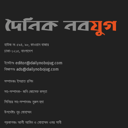
হাউজ নং ৫৯৪, ৯৮, কাওরান বাজার
ঢাকা-১২১৫, বাংলাদেশ
ইমেইলঃ
editor@dailynobojug.com
বিজ্ঞাপনঃ
ads@dailynobojug.com
সম্পাদকঃ ইসরাত রশিদ
সহ-সম্পাদক- জনি জোসেফ কস্তা
সিনিয়র সহ-সম্পাদকঃ নুরুল হুদা
উপদেষ্টাঃ নূর মোহাম্মদ
প্রকাশকঃ আলী আমিন ও মোহাম্মদ ওমর সানী