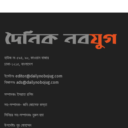
হাউজ নং ৫৯৪, ৯৮, কাওরান বাজার
ঢাকা-১২১৫, বাংলাদেশ
ইমেইলঃ
editor@dailynobojug.com
বিজ্ঞাপনঃ
ads@dailynobojug.com
সম্পাদকঃ ইসরাত রশিদ
সহ-সম্পাদক- জনি জোসেফ কস্তা
সিনিয়র সহ-সম্পাদকঃ নুরুল হুদা
উপদেষ্টাঃ নূর মোহাম্মদ