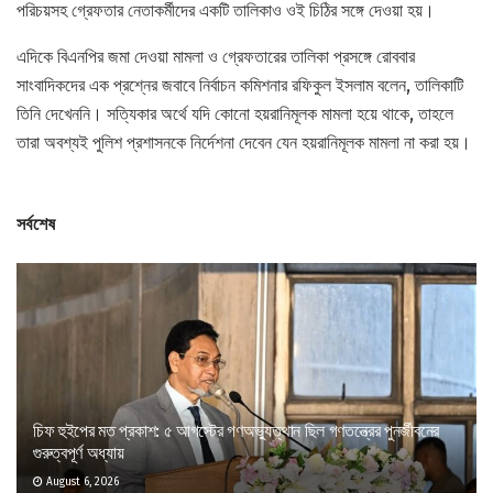
পরিচয়সহ গ্রেফতার নেতাকর্মীদের একটি তালিকাও ওই চিঠির সঙ্গে দেওয়া হয়।
এদিকে বিএনপির জমা দেওয়া মামলা ও গ্রেফতারের তালিকা প্রসঙ্গে রোববার
সাংবাদিকদের এক প্রশ্নের জবাবে নির্বাচন কমিশনার রফিকুল ইসলাম বলেন, তালিকাটি
তিনি দেখেননি। সত্যিকার অর্থে যদি কোনো হয়রানিমূলক মামলা হয়ে থাকে, তাহলে
তারা অবশ্যই পুলিশ প্রশাসনকে নির্দেশনা দেবেন যেন হয়রানিমূলক মামলা না করা হয়।
সর্বশেষ
চিফ হুইপের মত প্রকাশ: ৫ আগস্টের গণঅভ্যুত্থান ছিল গণতন্ত্রের পুনর্জীবনের
গুরুত্বপূর্ণ অধ্যায়
August 6, 2026