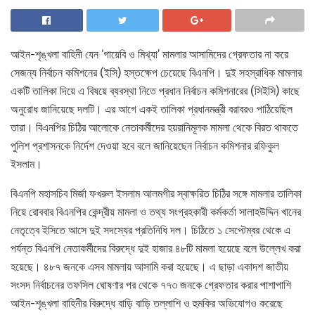
আইন-শৃঙ্খলা বাহিনী যেন ‘গায়েবি ও মিথ্যা’ মামলার আসামিদের গ্রেফতার না করে
সেজন্য নির্বাচন কমিশনের (ইসি) হস্তক্ষেপ চেয়েছে বিএনপি। দুই সহস্রাধিক মামলার
একটি তালিকা দিয়ে এ বিষয়ে ব্যবস্থা নিতে প্রধান নির্বাচন কমিশনারের (সিইসি) কাছে
অনুরোধ জানিয়েছে দলটি। এর আগে একই তালিকা প্রধানমন্ত্রী বরাবরও পাঠিয়েছিল
তারা। বিএনপির চিঠির আলোকে নেতাকর্মীদের হয়রানিমূলক মামলা থেকে বিরত থাকতে
পুলিশ প্রশাসনকে নির্দেশ দেওয়া হবে বলে জানিয়েছেন নির্বাচন কমিশনার রফিকুল
ইসলাম।
বিএনপি মহাসচিব মির্জা ফখরুল ইসলাম আলমগীর স্বাক্ষরিত চিঠির সঙ্গে মামলার তালিকা
নিয়ে রোববার বিএনপির কেন্দ্রীয় মামলা ও তথ্য সংগ্রহকারী কর্মকর্তা সালাহউদ্দিন খানের
নেতৃত্বে ইসিতে আসে দুই সদস্যের প্রতিনিধি দল। চিঠিতে ১ সেপ্টেম্বর থেকে এ
পর্যন্ত বিএনপি নেতাকর্মীদের বিরুদ্ধে দুই হাজার ৪৮টি মামলা হয়েছে বলে উল্লেখ করা
হয়েছে। ৪৮৭ জনকে এসব মামলায় আসামি করা হয়েছে। এ ছাড়া একাদশ জাতীয়
সংসদ নির্বাচনের তফসিল ঘোষণার পর থেকে ৭৭৩ জনকে গ্রেফতার করার পাশাপাশি
আইন-শৃঙ্খলা বাহিনীর বিরুদ্ধে বাড়ি বাড়ি তল্লাশি ও হুমকির অভিযোগও করেছে