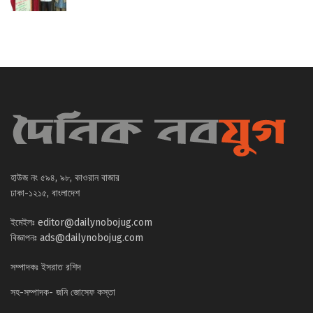
হাউজ নং ৫৯৪, ৯৮, কাওরান বাজার
ঢাকা-১২১৫, বাংলাদেশ
ইমেইলঃ
editor@dailynobojug.com
বিজ্ঞাপনঃ
ads@dailynobojug.com
সম্পাদকঃ ইসরাত রশিদ
সহ-সম্পাদক- জনি জোসেফ কস্তা