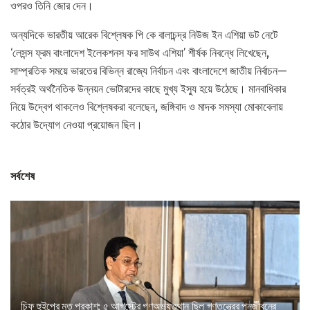
ওপরও তিনি জোর দেন।
অন্যদিকে ভারতীয় আরেক বিশ্লেষক পি কে বালাচন্দ্র নিউজ ইন এশিয়া ডট নেটে
‘লেসন্স ফ্রম বাংলাদেশ ইলেকশনস ফর সাউথ এশিয়া’ শীর্ষক নিবন্ধে লিখেছেন,
সাম্প্রতিক সময়ে ভারতের বিভিন্ন রাজ্যে নির্বাচন এবং বাংলাদেশে জাতীয় নির্বাচন—
সর্বত্রই অর্থনৈতিক উন্নয়ন ভোটারদের কাছে মুখ্য ইস্যু হয়ে উঠেছে। মানবাধিকার
নিয়ে উদ্বেগ থাকলেও বিশ্লেষকরা বলেছেন, জঙ্গিবাদ ও মাদক সমস্যা মোকাবেলায়
কঠোর উদ্যোগ নেওয়া প্রয়োজন ছিল।
সর্বশেষ
চিফ হুইপের মত প্রকাশ: ৫ আগস্টের গণঅভ্যুত্থান ছিল গণতন্ত্রের পুনর্জীবনের