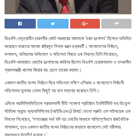
বিএনপি নেতৃত্বাধীন চারদলীয় জোট সরকারের আমলকে ‘চরম দুঃশাসন’ হিসেবে অভিহিত
করেছেন ভারতের সাবেক রাষ্ট্রদূত পিনাক রঞ্জন চক্রবর্তী। বাংলাদেশের নির্বাচন,
ফলাফল, অনিয়মের অভিযোগ ও সহিংসতা বিষয়ে এক নিবন্ধে তিনি লিখেছেন,
বিএনপি-জামায়াত জোটের দুঃশাসনের কারিগর ছিলেন বিএনপি চেয়ারপারসন ও তৎকালীন
প্রধানমন্ত্রী খালেদা জিয়ার বড় ছেলে তারেক রহমান।
একাদশ জাতীয় সংসদ নির্বাচন ঘিরে সহিংসতা দক্ষিণ এশিয়ায় ও বাংলাদেশে নির্বাচনী
সহিংসতার তুলনায় তেমন কিছুই নয় বলে মন্তব্য করেছেন তিনি।
এদিকে নয়াদিল্লিভিত্তিক প্রভাবশালী নীতি গবেষণা প্রতিষ্ঠান ইনস্টিটিউট ফর ডিফেন্স
স্টাডিজ অ্যান্ড অ্যানালিসিসের (আইডিএসএ) রিসার্চ ফেলো শ্রুতি এস পাটনায়েক এক
নিবন্ধে লিখেছেন, ‘গণতন্ত্রের অর্থ যদি হয় ভোটের মাধ্যমে শান্তিপূর্ণভাবে রাজনৈতিক
পালাবদল, তবে একাদশ জাতীয় সংসদ নির্বাচনের মাধ্যমে বাংলাদেশ সেই পরীক্ষায়
সফলভাবে উত্তীর্ণ হয়েছে।’