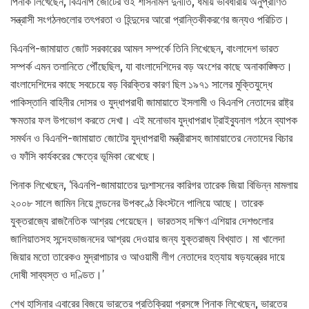
পিনাক লিখেছেন, বিএনপি জোটের ওই শাসনামল দুর্নীতি, ধর্মীয় ভাবধারায় অনুপ্রাণিত
সন্ত্রাসী সংগঠনগুলোর তৎপরতা ও হিন্দুদের আরো প্রান্তিকীকরণের জন্যও পরিচিত।
বিএনপি-জামায়াত জোট সরকারের আমল সম্পর্কে তিনি লিখেছেন, বাংলাদেশ ভারত
সম্পর্ক এমন তলানিতে পৌঁছেছিল, যা বাংলাদেশিদের বড় অংশের কাছে অনাকাঙ্ক্ষিত।
বাংলাদেশিদের কাছে সবচেয়ে বড় বিরক্তির কারণ ছিল ১৯৭১ সালের মুক্তিযুদ্ধে
পাকিস্তানি বাহিনীর দোসর ও যুদ্ধাপরাধী জামায়াতে ইসলামী ও বিএনপি নেতাদের রাষ্ট্র
ক্ষমতার ফল উপভোগ করতে দেখা। এই মনোভাব যুদ্ধাপরাধ ট্রাইব্যুনাল গঠনে ব্যাপক
সমর্থন ও বিএনপি-জামায়াত জোটের যুদ্ধাপরাধী মন্ত্রীরাসহ জামায়াতের নেতাদের বিচার
ও ফাঁসি কার্যকরের ক্ষেত্রে ভূমিকা রেখেছে।
পিনাক লিখেছেন, ‘বিএনপি-জামায়াতের দুঃশাসনের কারিগর তারেক জিয়া বিভিন্ন মামলায়
২০০৮ সালে জামিন নিয়ে লন্ডনের উপকণ্ঠে কিংস্টনে পালিয়ে আছে। তারেক
যুক্তরাজ্যে রাজনৈতিক আশ্রয় পেয়েছেন। ভারতসহ দক্ষিণ এশিয়ার দেশগুলোর
জালিয়াতসহ সন্দেহভাজনদের আশ্রয় দেওয়ার জন্য যুক্তরাজ্য বিখ্যাত। মা খালেদা
জিয়ার মতো তারেকও মুদ্রাপাচার ও আওয়ামী লীগ নেতাদের হত্যায় ষড়যন্ত্রের দায়ে
দোষী সাব্যস্ত ও দণ্ডিত।’
শেখ হাসিনার এবারের বিজয়ে ভারতের প্রতিক্রিয়া প্রসঙ্গে পিনাক লিখেছেন, ভারতের