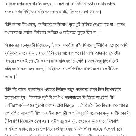
বিশ্বাসযোগ্য বলে রায় দিয়েছেন। দক্ষিণ এশিয়া নির্বাচনী চর্চার যে মান তাতে
বাংলাদেশের নির্বাচনের সহিংসতাকে বাড়াবাড়ি হিসেবে দেখা যায় না।
তিনি আরো লিখেছেন, ‘অনিয়মের অভিযোগ পুরোপুরি উড়িয়ে দেওয়া যায় না। কারণ
বাংলাদেশের কোনো নির্বাচনই অনিয়ম ও সহিংসতা মুক্ত ছিল না।’
পিনাক রঞ্জন চক্রবর্তী লিখেছেন, ‘ঢাকায় ভারতীয় হাইকমিশনে কূটনীতিক হিসেবে আমি
ব্যক্তিগতভাবে ২০০১ সালে নির্বাচনের আগে ও পরে বিএনপি-জামায়াত জোটের
বিজয়ের পর ওই জোটের ক্যাডারদের সহিংসতা দেখেছি। সংখ্যালঘু হিন্দুরা সেই
সহিংসতার ক্ষত বহন করছে। সহিংসতা ও পেশিশক্তি বাংলাদেশের রাজনীতিতে
আছে।’
তিনি লিখেছেন, বাংলাদেশে এবারের নির্বাচন নতুন প্রজন্মের জন্য ছিল বিশেষভাবে
উল্লেখযোগ্য। ইসলামপন্থী বিএনপি ও জামায়াতের বিপরীতে আওয়ামী লীগ
‘ধর্মনিরপেক্ষ’—এমন পুরনো ধারণায় তারা বিরক্ত। এই রাজনৈতিক বিভাজনকে আবার
তথাকথিত আওয়ামী লীগ এবং ইসলামপন্থী ও পাকিস্তানি মনোভাবাপন্ন জাতীয়তাবাদী
(বিএনপি) হিসেবেও দেখা হয়। এই প্রজন্ম ২০০১ থেকে ২০০৬ সালে বিএনপি-
জামায়াত সরকারের চরম দুঃশাসনের তীব্র বিস্বাদও উপলব্ধি করেছে উল্লেখ করে