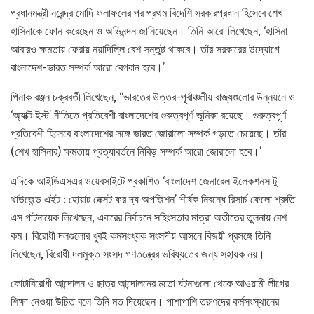
প্রধানমন্ত্রী নরেন্দ্র মোদি ফলাফলের পর প্রথম বিদেশি সরকারপ্রধান হিসেবে শেখ
হাসিনাকে ফোন করেছেন ও অভিনন্দন জানিয়েছেন। তিনি আরো লিখেছেন, ‘হাসিনা
আবারও ক্ষমতায় ফেরায় নয়াদিল্লি বেশ সন্তুষ্ট থাকবে। তাঁর সরকারের উদ্যোগে
বাংলাদেশ-ভারত সম্পর্ক আরো বেগবান হবে।’
পিনাক রঞ্জন চক্রবর্তী লিখেছেন, ‘‘ভারতের উত্তর-পূর্বাঞ্চলীয় রাজ্যগুলোর উন্নয়নে ও
‘অ্যাক্ট ইস্ট’ নীতিতে প্রতিবেশী বাংলাদেশের গুরুত্বপূর্ণ ভূমিকা রয়েছে। গুরুত্বপূর্ণ
প্রতিবেশী হিসেবে বাংলাদেশের সঙ্গে ভারত জোরালো সম্পর্ক গড়তে চেয়েছে। তাঁর
(শেখ হাসিনার) ক্ষমতায় প্রত্যাবর্তনে নিবিড় সম্পর্ক আরো জোরালো হবে।’
এদিকে আইডিএসএর ওয়েবসাইটে প্রকাশিত ‘বাংলাদেশ জেনারেল ইলেকশনস টু
থাউজেন্ড এইট : হোয়াট নেক্সট ফর দ্য অপজিশন’ শীর্ষক নিবন্ধে রিসার্চ ফেলো শ্রুতি
এস পাটনায়েক লিখেছেন, এবারের নির্বাচনে সহিংসতার মাত্রা অতীতের তুলনায় বেশ
কম। বিরোধী দলগুলোর খুবই কমসংখ্যক সংসদীয় আসনে বিজয়ী প্রসঙ্গে তিনি
লিখেছেন, বিরোধী দলমুক্ত সংসদ গণতন্ত্রের ভবিষ্যতের জন্য সহায়ক নয়।
কোটাবিরোধী আন্দোলন ও ছাত্র আন্দোলনের মতো ঘটনাগুলো থেকে আওয়ামী লীগের
শিক্ষা নেওয়া উচিত বলে তিনি মত দিয়েছেন। পাশাপাশি তরুণদের কর্মসংস্থানের