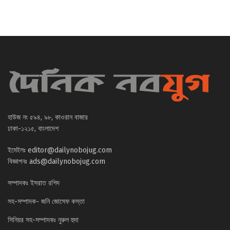
হাউজ নং ৫৯৪, ৯৮, কাওরান বাজার
ঢাকা-১২১৫, বাংলাদেশ
ইমেইলঃ
editor@dailynobojug.com
বিজ্ঞাপনঃ
ads@dailynobojug.com
সম্পাদকঃ ইসরাত রশিদ
সহ-সম্পাদক- জনি জোসেফ কস্তা
সিনিয়র সহ-সম্পাদকঃ নুরুল হুদা