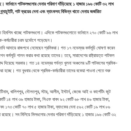
ছে। বর্তমানে পাটকলগুলোর দেনার পরিমাণ দাঁড়িয়েছে ১ হাজার ১৯৬ কোটি ৩২ লাখ
্র্যাচুইটি, পাট ক্রয়ের দেনা এবং ব্যাংকসহ বিভিন্ন খাতে দেনায় জর্জরিত
তে হিমশিম খাচ্ছে পাটকলগুলো। এদিকে পাটকলগুলোতে বর্তমানে ২৭০ কোটি ৯৬ লাখ
-কর্মচারীরা চরম দুর্ভোগে পড়েছেন।
দাবি আদায়ে রাজপথে নেমেছেন শ্রমিকরা। গত ১৭ নভেম্বর কর্মসূচি ঘোষণা করেন
শন কর্মসূচি পালন করার কথা রয়েছে তাদের। তবে, সারাদেশের রাষ্ট্রায়ত্ত পাটকল
রাদ্দ দিয়েছে সরকার। গত ১৪ নভেম্বর পর্যন্ত খুলনা অঞ্চলের ৯টি পাটকলের শ্রমিক-
া হচ্ছে। গত বুধবার থেকে শ্রমিক-কর্মচারীরা তাদের বকেয়া পাওনা পেতে শুরু
লাটিনাম, খালিশপুর, দৌলতপুর, স্টার, আলীম, ইস্টার্ন, জেজে আই ও কার্পেটিং জুট
কোটি ১৪ লাখ ৩৬ হাজার টাকা, পিএফ বাবদ ৯২ কোটি ৬৮ লাখ ৪৬ হাজার টাকা,
া বাবদ ১৭৩ কোটি ৭০ লাখ ৫ হাজার টাকা, ব্যাংকের দেনা ৫৬২ কোটি ১৯ লাখ ৮৬
া রয়েছে। সব মিলিয়ে মিলগুলোর দেনার পরিমাণ দাঁড়িয়েছে ১ হাজার ১৯৬ কোটি ৩২