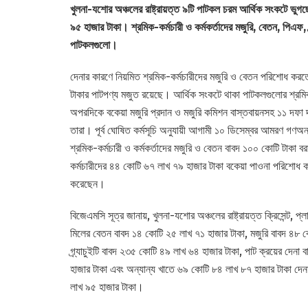
খুলনা-যশোর অঞ্চলের রাষ্ট্রায়ত্ত ৯টি পাটকল চরম আর্থিক সংকটে ভুগ
৯৫ হাজার টাকা। শ্রমিক-কর্মচারী ও কর্মকর্তাদের মজুরি, বেতন, পিএফ, গ
পাটকলগুলো।
দেনার কারণে নিয়মিত শ্রমিক-কর্মচারীদের মজুরি ও বেতন পরিশোধ কর
টাকার পাটপণ্য মজুত রয়েছে। আর্থিক সংকটে থাকা পাটকলগুলোর শ্রমিক
অপরদিকে বকেয়া মজুরি প্রদান ও মজুরি কমিশন বাস্তবায়নসহ ১১ দফা 
তারা। পূর্ব ঘোষিত কর্মসূচি অনুযায়ী আগামী ১০ ডিসেম্বর আমরণ গণঅন
শ্রমিক-কর্মচারী ও কর্মকর্তাদের মজুরি ও বেতন বাবদ ১০০ কোটি টাকা ব
কর্মচারীদের ৪৪ কোটি ৬৭ লাখ ৭৯ হাজার টাকা বকেয়া পাওনা পরিশোধ কর
করেছেন।
বিজেএমসি সূত্র জানায়, খুলনা-যশোর অঞ্চলের রাষ্ট্রায়ত্ত ক্রিসেন্ট, প্
মিলের বেতন বাবদ ১৪ কোটি ২৫ লাখ ৭১ হাজার টাকা, মজুরি বাবদ ৪৮ 
গ্র্যাচুইটি বাবদ ২৩৫ কোটি ৪৯ লাখ ৬৪ হাজার টাকা, পাট ক্রয়ের দেন
হাজার টাকা এবং অন্যান্য খাতে ৬৯ কোটি ৮৪ লাখ ৮৭ হাজার টাকা দেন
লাখ ৯৫ হাজার টাকা।