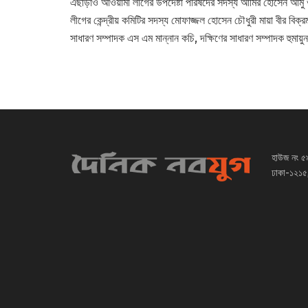
এছাড়াও আওয়ামী লীগের উপদেষ্টা পরিষদের সদস্য আমির হোসেন আমু
লীগের কেন্দ্রীয় কমিটির সদস্য মোফাজ্জল হোসেন চৌধুরী মায়া বীর বিক্
সাধারণ সম্পাদক এস এম মান্নান কচি, দক্ষিণের সাধারণ সম্পাদক হুমায়
হাউজ নং ৫
ঢাকা-১২১৫,