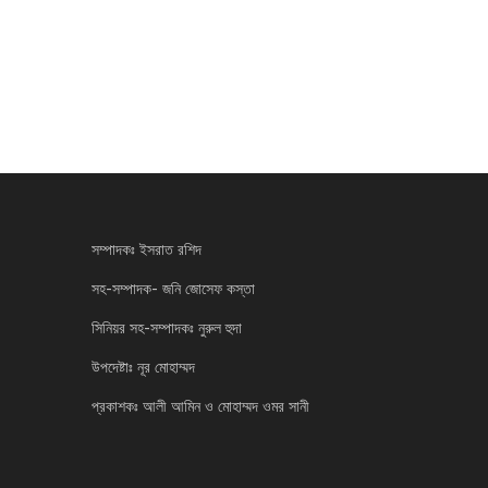
সম্পাদকঃ ইসরাত রশিদ
সহ-সম্পাদক- জনি জোসেফ কস্তা
সিনিয়র সহ-সম্পাদকঃ নুরুল হুদা
উপদেষ্টাঃ নূর মোহাম্মদ
প্রকাশকঃ আলী আমিন ও মোহাম্মদ ওমর সানী