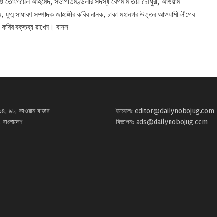
 ও তোফায়েল আহমেদ, সভাপতিমণ্ডলীর সদস্য বেগম মতিয়া চৌধুরী, আওয়ামী
রম, যুগ্ম সাধারণ সম্পাদক জাহাঙ্গীর কবির নানক, ঢাকা মহানগর উত্তর আওয়ামী লীগের
ুন কবির বক্তব্য রাখেন। বাসস
৯৪, ৯৮, কাওরান বাজার
ইমেইলঃ
editor@dailynobojug.com
 বাংলাদেশ
বিজ্ঞাপনঃ
ads@dailynobojug.com