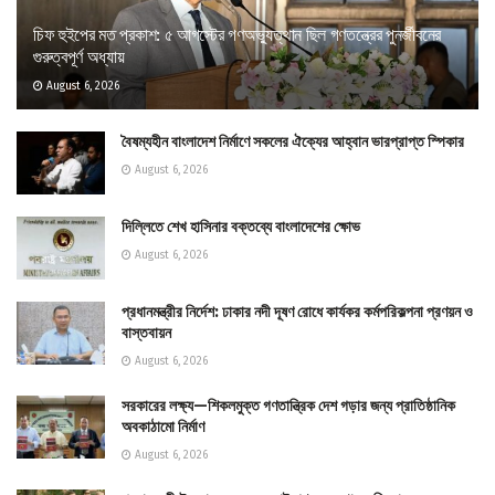
চিফ হুইপের মত প্রকাশ: ৫ আগস্টের গণঅভ্যুত্থান ছিল গণতন্ত্রের পুনর্জীবনের
গুরুত্বপূর্ণ অধ্যায়
August 6, 2026
বৈষম্যহীন বাংলাদেশ নির্মাণে সকলের ঐক্যের আহ্বান ভারপ্রাপ্ত স্পিকার
August 6, 2026
দিল্লিতে শেখ হাসিনার বক্তব্যে বাংলাদেশের ক্ষোভ
August 6, 2026
প্রধানমন্ত্রীর নির্দেশ: ঢাকার নদী দূষণ রোধে কার্যকর কর্মপরিকল্পনা প্রণয়ন ও
বাস্তবায়ন
August 6, 2026
সরকারের লক্ষ্য—শিকলমুক্ত গণতান্ত্রিক দেশ গড়ার জন্য প্রাতিষ্ঠানিক
অবকাঠামো নির্মাণ
August 6, 2026