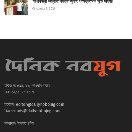
প্রধানমন্ত্রী উদ্বোধন করলেন জুলাই গণঅভ্যুত্থান স্মৃতি জাদুঘর
August 5, 2026
হাউজ নং ৫৯৪, ৯৮, কাওরান বাজার
ঢাকা-১২১৫, বাংলাদেশ
ইমেইলঃ
editor@dailynobojug.com
বিজ্ঞাপনঃ
ads@dailynobojug.com
সম্পাদকঃ ইসরাত রশিদ