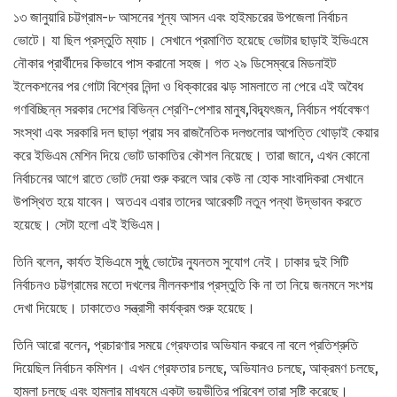
১৩ জানুয়ারি চট্টগ্রাম-৮ আসনের শূন্য আসন এবং হাইমচরের উপজেলা নির্বাচন
ভোটে। যা ছিল প্রস্তুতি ম্যাচ। সেখানে প্রমাণিত হয়েছে ভোটার ছাড়াই ইভিএমে
নৌকার প্রার্থীদের কিভাবে পাস করানো সহজ। গত ২৯ ডিসেম্বরে মিডনাইট
ইলেকশনের পর গোটা বিশ্বের নিন্দা ও ধিক্কারের ঝড় সামলাতে না পেরে এই অবৈধ
গণবিচ্ছিন্ন সরকার দেশের বিভিন্ন শ্রেণি-পেশার মানুষ,বিদ্ব্যৎজন, নির্বাচন পর্যবেক্ষণ
সংস্থা এবং সরকারি দল ছাড়া প্রায় সব রাজনৈতিক দলগুলোর আপত্তি থোড়াই কেয়ার
করে ইভিএম মেশিন দিয়ে ভোট ডাকাতির কৌশল নিয়েছে। তারা জানে, এখন কোনো
নির্বাচনের আগে রাতে ভোট দেয়া শুরু করলে আর কেউ না হোক সাংবাদিকরা সেখানে
উপস্থিত হয়ে যাবেন। অতএব এবার তাদের আরেকটি নতুন পন্থা উদ্ভাবন করতে
হয়েছে। সেটা হলো এই ইভিএম।
তিনি বলেন, কার্যত ইভিএমে সুষ্ঠু ভোটের ন্যুনতম সুযোগ নেই। ঢাকার দুই সিটি
নির্বাচনও চট্টগ্রামের মতো দখলের নীলনকশার প্রস্তুতি কি না তা নিয়ে জনমনে সংশয়
দেখা দিয়েছে। ঢাকাতেও সন্ত্রাসী কার্যক্রম শুরু হয়েছে।
তিনি আরো বলেন, প্রচারণার সময়ে গ্রেফতার অভিযান করবে না বলে প্রতিশ্রুতি
দিয়েছিল নির্বাচন কমিশন। এখন গ্রেফতার চলছে, অভিযানও চলছে, আক্রমণ চলছে,
হামলা চলছে এবং হামলার মাধ্যমে একটা ভয়ভীতির পরিবেশ তারা সৃষ্টি করেছে।