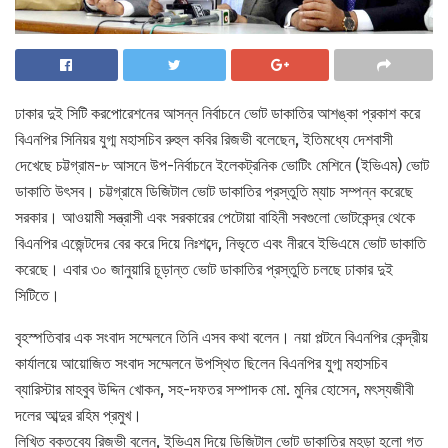
ঢাকার দুই সিটি করপোরেশনের আসন্ন নির্বাচনে ভোট ডাকাতির আশঙ্কা প্রকাশ করে
বিএনপির সিনিয়র যুগ্ম মহাসচিব রুহুল কবির রিজভী বলেছেন, ইতিমধ্যে দেশবাসী
দেখেছে চট্টগ্রাম-৮ আসনে উপ-নির্বাচনে ইলেকট্রনিক ভোটিং মেশিনে (ইভিএম) ভোট
ডাকাতি উৎসব। চট্টগ্রামে ডিজিটাল ভোট ডাকাতির প্রস্তুতি ম্যাচ সম্পন্ন করেছে
সরকার। আওয়ামী সন্ত্রাসী এবং সরকারের পেটোয়া বাহিনী সবগুলো ভোটকেন্দ্র থেকে
বিএনপির এজেন্টদের বের করে দিয়ে নিঃশব্দে, নিভৃতে এবং নীরবে ইভিএমে ভোট ডাকাতি
করেছে। এবার ৩০ জানুয়ারি চূড়ান্ত ভোট ডাকাতির প্রস্তুতি চলছে ঢাকার দুই
সিটিতে।
বৃহস্পতিবার এক সংবাদ সম্মেলনে তিনি এসব কথা বলেন। নয়া পল্টনে বিএনপির কেন্দ্রীয়
কার্যালয়ে আয়োজিত সংবাদ সম্মেলনে উপস্থিত ছিলেন বিএনপির যুগ্ম মহাসচিব
ব্যারিস্টার মাহবুব উদ্দিন খোকন, সহ-দফতর সম্পাদক মো. মুনির হোসেন, মৎস্যজীবী
দলের আব্দুর রহিম প্রমুখ।
লিখিত বক্তব্যে রিজভী বলেন, ইভিএম দিয়ে ডিজিটাল ভোট ডাকাতির মহড়া হলো গত