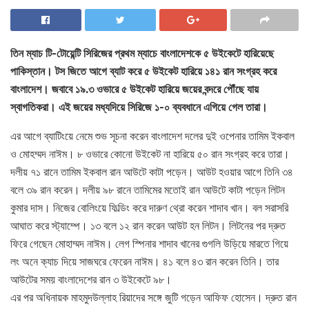
তিন ম্যাচ টি-টোয়েন্টি সিরিজের প্রথম ম্যাচে বাংলাদেশকে ৫ উইকেটে হারিয়েছে
পাকিস্তান। টস জিতে আগে ব্যাট করে ৫ উইকেট হারিয়ে ১৪১ রান সংগ্রহ করে
বাংলাদেশ। জবাবে ১৯.৩ ওভারে ৫ উইকেট হারিয়ে জয়ের বন্দরে পৌঁছে যায়
স্বাগতিকরা। এই জয়ের মধ্যদিয়ে সিরিজে ১-০ ব্যবধানে এগিয়ে গেল তারা।
এর আগে ব্যাটিংয়ে নেমে শুভ সূচনা করেন বাংলাদেশ দলের দুই ওপেনার তামিম ইকবাল
ও মোহম্মদ নাঈম। ৮ ওভারে কোনো উইকেট না হারিয়ে ৫০ রান সংগ্রহ করে তারা।
দলীয় ৭১ রানে তামিম ইকবাল রান আউটে কাটা পড়েন। আউট হওয়ার আগে তিনি ৩৪
বলে ৩৯ রান করেন। দলীয় ৯৮ রানে তামিমের মতোই রান আউটে কাটা পড়েন লিটন
কুমার দাস। নিজের বোলিংয়ে ফিল্ডিং করে দারুণ থ্রো করেন শাদাব খান। বল সরাসরি
আঘাত করে স্ট্যাম্পে। ১৩ বলে ১২ রান করেন আউট হন লিটন। লিটনের পর দ্রুত
ফিরে গেছেন মোহাম্মদ নাঈম। লেগ স্পিনার শাদাব খানের গুগলি উড়িয়ে মারতে গিয়ে
লং অনে ক্যাচ দিয়ে সাজঘরে ফেরেন নাঈম। ৪১ বলে ৪৩ রান করেন তিনি। তার
আউটের সময় বাংলাদেশের রান ৩ উইকেটে ৯৮।
এর পর অধিনায়ক মাহমুদউল্লাহ রিয়াদের সঙ্গে জুটি গড়েন আফিফ হোসেন। দ্রুত রান