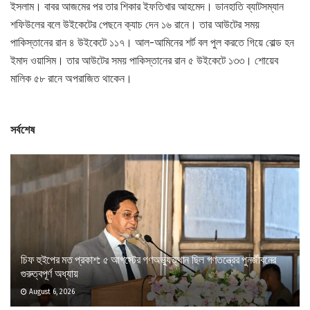
ইসলাম। বাবর আজমের পর তার শিকার ইফতিখার আহমেদ। ডানহাতি ব্যাটসম্যান
শফিউলের বলে উইকেটের পেছনে ক্যাচ দেন ১৬ রানে। তার আউটের সময়
পাকিস্তানের রান ৪ উইকেটে ১১৭। আল-আমিনের শর্ট বল পুল করতে গিয়ে বোল্ড হন
ইমাদ ওয়াসিম। তার আউটের সময় পাকিস্তানের রান ৫ উইকেটে ১৩৩। শোয়েব
মালিক ৫৮ রানে অপরাজিত থাকেন।
সর্বশেষ
চিফ হুইপের মত প্রকাশ: ৫ আগস্টের গণঅভ্যুত্থান ছিল গণতন্ত্রের পুনর্জীবনের
গুরুত্বপূর্ণ অধ্যায়
August 6, 2026