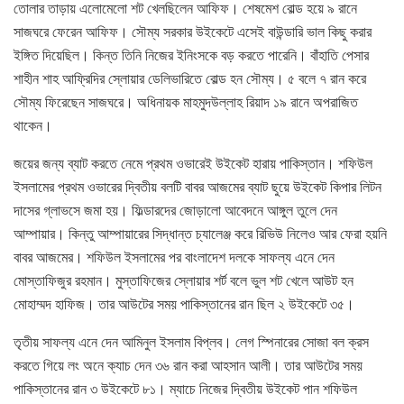
তোলার তাড়ায় এলোমেলো শট খেলছিলেন আফিফ। শেষমেশ বোল্ড হয়ে ৯ রানে
সাজঘরে ফেরেন আফিফ। সৌম্য সরকার উইকেটে এসেই বাউন্ডারি ভাল কিছু করার
ইঙ্গিত দিয়েছিল। কিন্ত তিনি নিজের ইনিংসকে বড় করতে পারেনি। বাঁহাতি পেসার
শাহীন শাহ আফ্রিদির স্লোয়ার ডেলিভারিতে বোল্ড হন সৌম্য। ৫ বলে ৭ রান করে
সৌম্য ফিরেছেন সাজঘরে। অধিনায়ক মাহমুদউল্লাহ রিয়াদ ১৯ রানে অপরাজিত
থাকেন।
জয়ের জন্য ব্যাট করতে নেমে প্রথম ওভারেই উইকেট হারায় পাকিস্তান। শফিউল
ইসলামের প্রথম ওভারের দ্বিতীয় বলটি বাবর আজমের ব্যাট ছুয়ে উইকেট কিপার লিটন
দাসের গ্লাভসে জমা হয়। ফিল্ডারদের জোড়ালো আবেদনে আঙ্গুল তুলে দেন
আম্পায়ার। কিন্তু আম্পায়ারের সিদ্ধান্ত চ্যালেঞ্জ করে রিভিউ নিলেও আর ফেরা হয়নি
বাবর আজমের। শফিউল ইসলামের পর বাংলাদেশ দলকে সাফল্য এনে দেন
মোস্তাফিজুর রহমান। মুস্তাফিজের স্লোয়ার শর্ট বলে ভুল শট খেলে আউট হন
মোহাম্মদ হাফিজ। তার আউটের সময় পাকিস্তানের রান ছিল ২ উইকেটে ৩৫।
তৃতীয় সাফল্য এনে দেন আমিনুল ইসলাম বিপ্লব। লেগ স্পিনারের সোজা বল ক্রস
করতে গিয়ে লং অনে ক্যাচ দেন ৩৬ রান করা আহসান আলী। তার আউটের সময়
পাকিস্তানের রান ৩ উইকেটে ৮১। ম্যাচে নিজের দ্বিতীয় উইকেট পান শফিউল