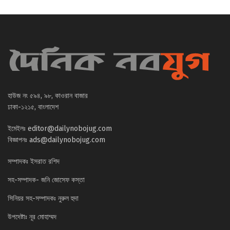
হাউজ নং ৫৯৪, ৯৮, কাওরান বাজার
ঢাকা-১২১৫, বাংলাদেশ
ইমেইলঃ
editor@dailynobojug.com
বিজ্ঞাপনঃ
ads@dailynobojug.com
সম্পাদকঃ ইসরাত রশিদ
সহ-সম্পাদক- জনি জোসেফ কস্তা
সিনিয়র সহ-সম্পাদকঃ নুরুল হুদা
উপদেষ্টাঃ নূর মোহাম্মদ