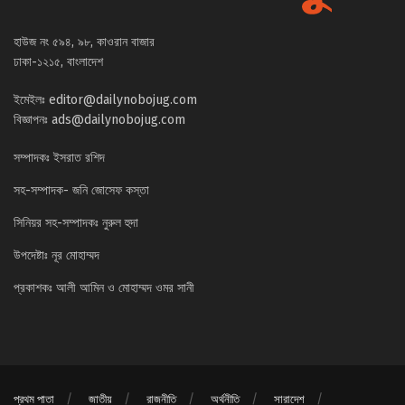
হাউজ নং ৫৯৪, ৯৮, কাওরান বাজার
ঢাকা-১২১৫, বাংলাদেশ
ইমেইলঃ
editor@dailynobojug.com
বিজ্ঞাপনঃ
ads@dailynobojug.com
সম্পাদকঃ ইসরাত রশিদ
সহ-সম্পাদক- জনি জোসেফ কস্তা
সিনিয়র সহ-সম্পাদকঃ নুরুল হুদা
উপদেষ্টাঃ নূর মোহাম্মদ
প্রকাশকঃ আলী আমিন ও মোহাম্মদ ওমর সানী
প্রথম পাতা
জাতীয়
রাজনীতি
অর্থনীতি
সারাদেশ