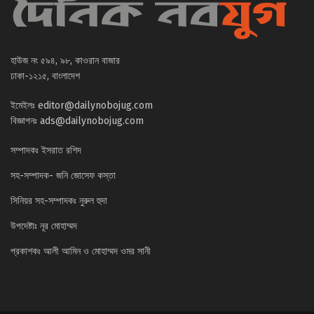
হাউজ নং ৫৯৪, ৯৮, কাওরান বাজার
ঢাকা-১২১৫, বাংলাদেশ
ইমেইলঃ
editor@dailynobojug.com
বিজ্ঞাপনঃ
ads@dailynobojug.com
সম্পাদকঃ ইসরাত রশিদ
সহ-সম্পাদক- জনি জোসেফ কস্তা
সিনিয়র সহ-সম্পাদকঃ নুরুল হুদা
উপদেষ্টাঃ নূর মোহাম্মদ
প্রকাশকঃ আলী আমিন ও মোহাম্মদ ওমর সানী