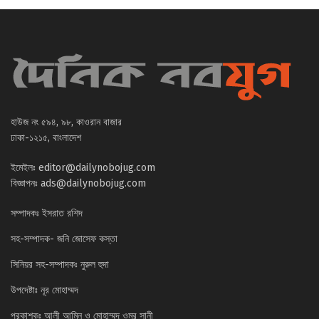
হাউজ নং ৫৯৪, ৯৮, কাওরান বাজার
ঢাকা-১২১৫, বাংলাদেশ
ইমেইলঃ
editor@dailynobojug.com
বিজ্ঞাপনঃ
ads@dailynobojug.com
সম্পাদকঃ ইসরাত রশিদ
সহ-সম্পাদক- জনি জোসেফ কস্তা
সিনিয়র সহ-সম্পাদকঃ নুরুল হুদা
উপদেষ্টাঃ নূর মোহাম্মদ
প্রকাশকঃ আলী আমিন ও মোহাম্মদ ওমর সানী