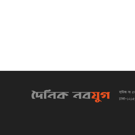
হাউজ নং ৫
ঢাকা-১২১৫,