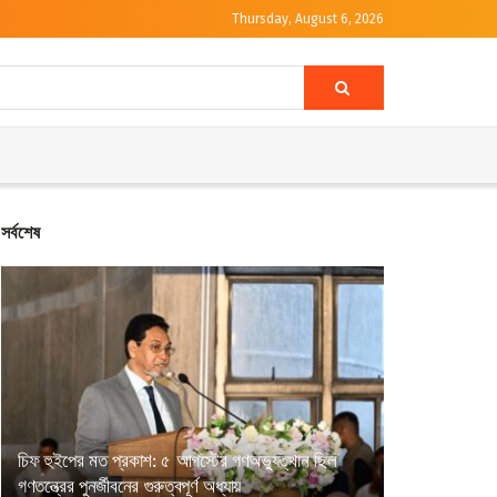
Thursday, August 6, 2026
সর্বশেষ
চিফ হুইপের মত প্রকাশ: ৫ আগস্টের গণঅভ্যুত্থান ছিল
গণতন্ত্রের পুনর্জীবনের গুরুত্বপূর্ণ অধ্যায়