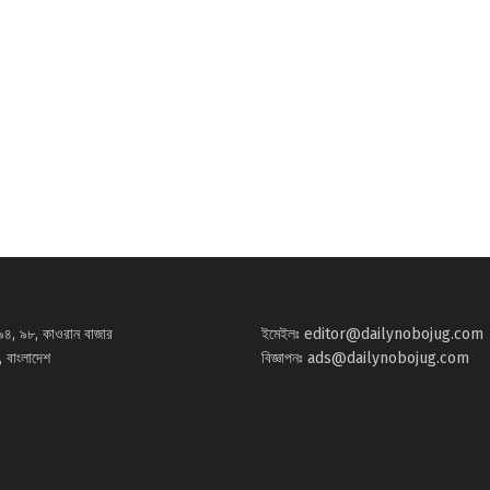
৯৪, ৯৮, কাওরান বাজার
ইমেইলঃ
editor@dailynobojug.com
 বাংলাদেশ
বিজ্ঞাপনঃ
ads@dailynobojug.com