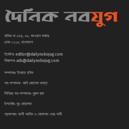
হাউজ নং ৫৯৪, ৯৮, কাওরান বাজার
ঢাকা-১২১৫, বাংলাদেশ
ইমেইলঃ
editor@dailynobojug.com
বিজ্ঞাপনঃ
ads@dailynobojug.com
সম্পাদকঃ ইসরাত রশিদ
সহ-সম্পাদক- জনি জোসেফ কস্তা
সিনিয়র সহ-সম্পাদকঃ নুরুল হুদা
উপদেষ্টাঃ নূর মোহাম্মদ
প্রকাশকঃ আলী আমিন ও মোহাম্মদ ওমর সানী