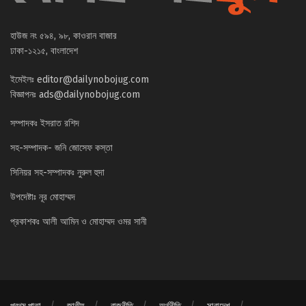
হাউজ নং ৫৯৪, ৯৮, কাওরান বাজার
ঢাকা-১২১৫, বাংলাদেশ
ইমেইলঃ
editor@dailynobojug.com
বিজ্ঞাপনঃ
ads@dailynobojug.com
সম্পাদকঃ ইসরাত রশিদ
সহ-সম্পাদক- জনি জোসেফ কস্তা
সিনিয়র সহ-সম্পাদকঃ নুরুল হুদা
উপদেষ্টাঃ নূর মোহাম্মদ
প্রকাশকঃ আলী আমিন ও মোহাম্মদ ওমর সানী
প্রথম পাতা
জাতীয়
রাজনীতি
অর্থনীতি
সারাদেশ