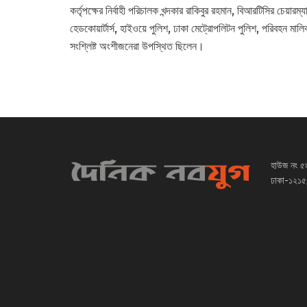
কর্তৃপক্ষের নির্বাহী পরিচালক খন্দকার রাকিবুর রহমান, বিআরটিসির চেয়া
হেডকোয়ার্টার্স, হাইওয়ে পুলিশ, ঢাকা মেট্রোপলিটন পুলিশ, পরিবহন মাল
সংশ্লিষ্ট অংশীজনেরা উপস্থিত ছিলেন।
হাউজ নং ৫
ঢাকা-১২১৫,