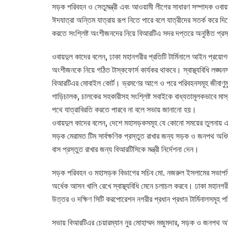
সড়ক পরিবহন ও সেতুমন্ত্রী এবং আওয়ামী লীগের সাধারণ সম্পাদক ওবায়দুল
ঈদযাত্রা অন্তিম যাত্রায় রূপ নিতে পারে বলে যাত্রীদের সতর্ক করে 
করতে সংশ্লিষ্ট অংশীজনদের নিয়ে বিআরটিএ সদর দপ্তরে অনুষ্ঠিত প্
ওবায়দুল কাদের বলেন, ঢাকা মহানগরীর প্রতিটি টার্মিনালে আইন প্রয়ো
অংশীজনকে নিয়ে গঠিত টাস্কফোর্স কার্যকর থাকবে। স্বাস্থ্যবিধি লঙ্ঘ
বিআরটিএর মোবাইল কোর্ট। ভ্রমণের আগে ও পরে পরিবহনসমূহ জীবাণুমুক্
গাড়িচালক, চালকের সহকারীসহ সংশ্লিষ্ট সবাইকে বাধ্যতামূলকভাবে মাস
পথে যাত্রাবিরতি করতে পারবে না বলে সভায় জানানো হয়।
ওবায়দুল কাদের বলেন, দেশে মহাসড়কসমূহ যে কোনো সময়ের তুলনায় এখ
সড়ক মেরামত টিম সার্বক্ষণিক প্রস্তুত রাখার জন্য সড়ক ও জনপথ অধিদপ
বাস প্রস্তুত রাখার জন্য বিআরটিসিকে মন্ত্রী নির্দেশনা দেন।
সড়ক পরিবহন ও মহাসড়ক বিভাগের সচিব মো. নজরুল ইসলামের সভাপতিত্
অর্ধেক আসন খালি রেখে স্বাস্থ্যবিধি মেনে চলাচল করবে। ঢাকা মহানগরী
উত্তর ও দক্ষিণ সিটি করপোরেশন নগরীর প্রধান প্রধান টার্মিনালসমূহ প
সভায় বিআরটিএর চেয়ারম্যান নুর মোহাম্মদ মজুমদার, সড়ক ও জনপথ অধ