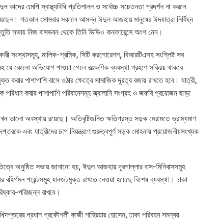
 কাদের এমপি স্বাস্থ্যবিধি প্রতিপালন ও সর্বোচ্চ সচেতনতা প্রদর্শন না করলে
দিয়েছেন। গতকাল সোমবার সকালে আসন্ন ঈদুল আজহায় মানুষের ঈদযাত্রা নির্বিঘ্ন
রস্তুতি সভায় নিজ বাসভবন থেকে তিনি ভিডিও কনফারেন্সে অংশ নেন।
গকারী সংস্থাসমূহ, মালিক-শ্রমিক, সিটি করপোরেশন, বিআরটিএসহ সংশ্লিষ্ট সব
নসহ যে কোনো অভিযোগ পাওয়া গেলে তাত্ক্ষণিক ব্যবস্থা গ্রহণে সক্রিয় থাকবে
ত করার পাশাপাশি বাসে ওঠার ক্ষেত্রে সামাজিক দূরত্ব বজায় রাখতে হবে। যাত্রী,
্ক পরিধান করার পাশাপাশি পরিবহনসমূহ জ্বালানি সংগ্রহ ও জরুরি প্রয়োজন ছাড়া
ন ভালো অবস্থায় রয়েছে। অতিবৃষ্টিজনিত ক্ষতিগ্রস্ত সড়ক মেরামতে ভ্রাম্যমাণ
্তরকে এবং যাত্রীদের চাপ নিয়ন্ত্রণে গুরুত্বপূর্ণ সড়ক মোহনায় প্রয়োজনীয়সংখ্যক
বে অনুষ্ঠিত সভায় জানানো হয়, ঈদুল আজহায় দূরপাল্লার বাস-মিনিবাসসমূহ
র বহির্গমন পয়েন্টসমূহ যানজটমুক্ত রাখতে নেওয়া হয়েছে বিশেষ ব্যবস্থা। ঢাকা
রিষ্কার-পরিচ্ছন্ন রাখবে।
িদপ্তরের প্রধান প্রকৌশলী কাজী শাহিরয়ার হোসেন, ঢাকা পরিবহন সমন্বয়