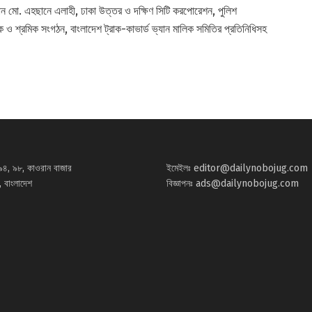
রম্যান মো. এহছানে এলাহী, ঢাকা উত্তর ও দক্ষিণ সিটি করপোরেশন, পুলিশ
িক ও শ্রমিক সংগঠন, বাংলাদেশ ট্রাক-কাভার্ড ভ্যান মালিক সমিতির প্রতিনিধিসহ
৯৪, ৯৮, কাওরান বাজার
ইমেইলঃ
editor@dailynobojug.com
 বাংলাদেশ
বিজ্ঞাপনঃ
ads@dailynobojug.com