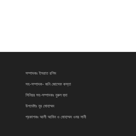
সম্পাদকঃ ইসরাত রশিদ
সহ-সম্পাদক- জনি জোসেফ কস্তা
সিনিয়র সহ-সম্পাদকঃ নুরুল হুদা
উপদেষ্টাঃ নূর মোহাম্মদ
প্রকাশকঃ আলী আমিন ও মোহাম্মদ ওমর সানী