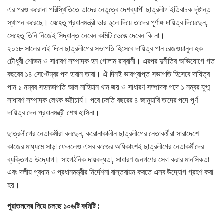
এর পরও করোনা পরিস্থিতিতে তাদের নেতৃত্বে দেশব্যাপী ছাত্রলীগ ইতিবাচক দৃষ্টান্ত
স্থাপন করেছে। যেহেতু প্রধানমন্ত্রী ভার তুলে দিয়ে তাদের পূর্ণাঙ্গ দায়িত্ব দিয়েছেন,
সেহেতু তিনি নিজেই সিদ্ধান্ত নেবেন কমিটি ভেঙে দেবেন কি না।
২০১৮ সালের এই দিনে ছাত্রলীগের সভাপতি হিসেবে দায়িত্ব পান রেজওয়ানুল হক
চৌধুরী শোভন ও সাধারণ সম্পাদক হন গোলাম রাব্বানী। এরপর দুর্নীতির অভিযোগে গত
বছরের ১৪ সেপ্টেম্বর পদ হারান তারা। ঐ দিনই ভারপ্রাপ্ত সভাপতি হিসেবে দায়িত্ব
পান ১ নম্বর সহসভাপতি আল নাহিয়ান খান জয় ও সাধারণ সম্পাদক পদে ১ নম্বর যুগ্ম
সাধারণ সম্পাদক লেখক ভট্টাচার্য। পরে চলতি বছরের ৪ জানুয়ারি তাদের পদে পূর্ণ
দায়িত্ব দেন প্রধানমন্ত্রী শেখ হাসিনা।
ছাত্রলীগের নেতাকর্মীরা বলছেন, করোনাকালীন ছাত্রলীগের নেতাকর্মীরা সারাদেশে
কাজের মাধ্যমে সাড়া ফেললেও এসব কাজের অধিকাংশই ছাত্রলীগের নেতাকর্মীদের
ব্যক্তিগত উদ্যোগ। সাংগঠনিক দায়বদ্ধতা, সাধারণ জনগণের সেবা করার মানসিকতা
এবং দলীয় প্রধান ও প্রধানমন্ত্রীর নির্দেশনা বাস্তবায়ন করতে এসব উদ্যোগ গ্রহণ করা
হয়।
পুরাতনদের দিয়ে চলছে ১০৬টি কমিটি :