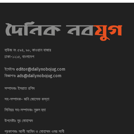
হাউজ নং ৫৯৪, ৯৮, কাওরান বাজার
ঢাকা-১২১৫, বাংলাদেশ
ইমেইলঃ
editor@dailynobojug.com
বিজ্ঞাপনঃ
ads@dailynobojug.com
সম্পাদকঃ ইসরাত রশিদ
সহ-সম্পাদক- জনি জোসেফ কস্তা
সিনিয়র সহ-সম্পাদকঃ নুরুল হুদা
উপদেষ্টাঃ নূর মোহাম্মদ
প্রকাশকঃ আলী আমিন ও মোহাম্মদ ওমর সানী