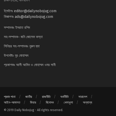
ঢাকা-১২১৫, বাংলাদেশ
ইমেইলঃ
editor@dailynobojug.com
বিজ্ঞাপনঃ
ads@dailynobojug.com
সম্পাদকঃ ইসরাত রশিদ
সহ-সম্পাদক- জনি জোসেফ কস্তা
সিনিয়র সহ-সম্পাদকঃ নুরুল হুদা
উপদেষ্টাঃ নূর মোহাম্মদ
প্রকাশকঃ আলী আমিন ও মোহাম্মদ ওমর সানী
প্রথম পাতা
জাতীয়
রাজনীতি
অর্থনীতি
সারাদেশ
আইন-আদালত
ফিচার
বিনোদন
খেলাধুলা
অন্যান্য
© 2019 Daily Nobojug - All rights reserved.