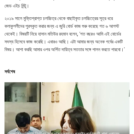
জেড এইচ মিন্টু।
২০১৯ সালে মুক্তিপ্রাপ্ত চলচ্চিত্র থেকে বাছাইকৃত চলচ্চিত্রের সূত্র ধরে
কলাকুশলীদের পুরস্কৃত করার জন্য এ জুরি বোর্ড কাজ শুরু করেছে গত ৬ আগস্ট
থেকেই। বিষয়টি নিয়ে হাসান মতিউর রহমান বলেন, ‘গত বছরও আমি এই বোর্ডের
সদস্য হিসেবে কাজ করেছি। এবারও আছি। এটা আমার জন্য অনেক গর্বের একটি
বিষয়। আশা করছি আমার ওপর অর্পিত দায়িত্ব সততার সঙ্গে পালন করতে পারবো।’
সর্বশেষ
সম্পর্কের ভবিষ্যত নির্ধারিত হবে ভারতের হাতে: পররাষ্ট্র প্রতিমন্ত্রী শামা ওবায়েদ