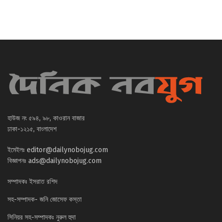
হাউজ নং ৫৯৪, ৯৮, কাওরান বাজার
ঢাকা-১২১৫, বাংলাদেশ
ইমেইলঃ
editor@dailynobojug.com
বিজ্ঞাপনঃ
ads@dailynobojug.com
সম্পাদকঃ ইসরাত রশিদ
সহ-সম্পাদক- জনি জোসেফ কস্তা
সিনিয়র সহ-সম্পাদকঃ নুরুল হুদা