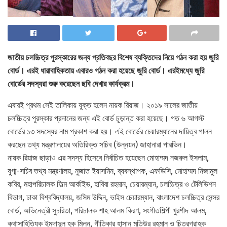
জাতীয় চলচ্চিত্র পুরস্কারের জন্য প্রতিবছর বিশেষ ব্যক্তিদের নিয়ে গঠন করা হয় জুরি
বোর্ড। এরই ধারাবাহিকতায় এবারও গঠন করা হয়েছে জুরি বোর্ড। এরইমধ্যে জুরি
বোর্ডের সদস্যরা শুরু করেছেন ছবি দেখার কার্যক্রম।
এবারই প্রথম সেই তালিকায় যুক্ত হলেন নায়ক রিয়াজ। ২০১৯ সালের জাতীয়
চলচ্চিত্র পুরস্কার প্রদানের জন্য এই বোর্ড চূড়ান্ত করা হয়েছে। গত ৬ আগস্ট
বোর্ডের ১৩ সদস্যের নাম প্রকাশ করা হয়। এই বোর্ডের চেয়ারম্যানের দায়িত্ব পালন
করছেন তথ্য মন্ত্রণালয়ের অতিরিক্ত সচিব (উন্নয়ন) জাহানারা পারভিন।
নায়ক রিয়াজ ছাড়াও এর সদস্য হিসেবে নির্বাচিত হয়েছেন মোহাম্মদ নজরুল ইসলাম,
যুগ্ম-সচিব তথ্য মন্ত্রণালয়, নুজাত ইয়াসমিন, ব্যবস্থাপক, এফডিসি, মোহাম্মদ নিজামুল
কবির, মহাপরিচালক ফিল্ম আর্কাইভ, হাবিবা রহমান, চেয়ারম্যান, চলচ্চিত্র ও টেলিভিশন
বিভাগ, ঢাকা বিশ্ববিদ্যালয়, জসিম উদ্দিন, ভাইস চেয়ারম্যান, বাংলাদেশ চলচ্চিত্র সেন্সর
বোর্ড, অভিনেত্রী সুচরিতা, পরিচালক শাহ আলম কিরণ, সংগীতশিল্পী খুরশীদ আলম,
কথাসাহিত্যিক ইমদাদুল হক মিলন, গীতিকার হাসান মতিউর রহমান ও চিত্রগ্রাহক