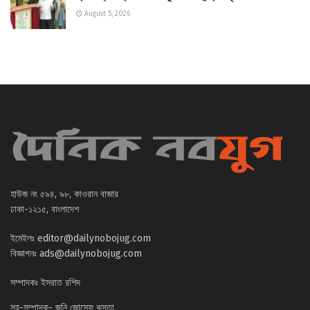
August 5, 2026
হাউজ নং ৫৯৪, ৯৮, কাওরান বাজার
ঢাকা-১২১৫, বাংলাদেশ
ইমেইলঃ
editor@dailynobojug.com
বিজ্ঞাপনঃ
ads@dailynobojug.com
সম্পাদকঃ ইসরাত রশিদ
সহ-সম্পাদক- জনি জোসেফ কস্তা