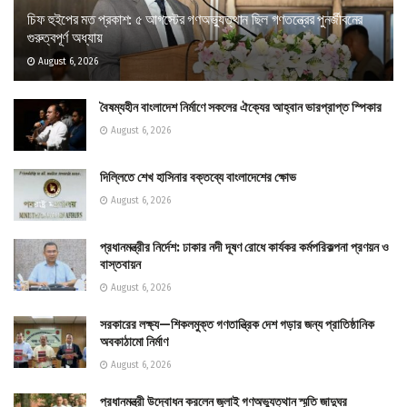
চিফ হুইপের মত প্রকাশ: ৫ আগস্টের গণঅভ্যুত্থান ছিল গণতন্ত্রের পুনর্জীবনের
গুরুত্বপূর্ণ অধ্যায়
August 6, 2026
বৈষম্যহীন বাংলাদেশ নির্মাণে সকলের ঐক্যের আহ্বান ভারপ্রাপ্ত স্পিকার
August 6, 2026
দিল্লিতে শেখ হাসিনার বক্তব্যে বাংলাদেশের ক্ষোভ
August 6, 2026
প্রধানমন্ত্রীর নির্দেশ: ঢাকার নদী দূষণ রোধে কার্যকর কর্মপরিকল্পনা প্রণয়ন ও
বাস্তবায়ন
August 6, 2026
সরকারের লক্ষ্য—শিকলমুক্ত গণতান্ত্রিক দেশ গড়ার জন্য প্রাতিষ্ঠানিক
অবকাঠামো নির্মাণ
August 6, 2026
প্রধানমন্ত্রী উদ্বোধন করলেন জুলাই গণঅভ্যুত্থান স্মৃতি জাদুঘর