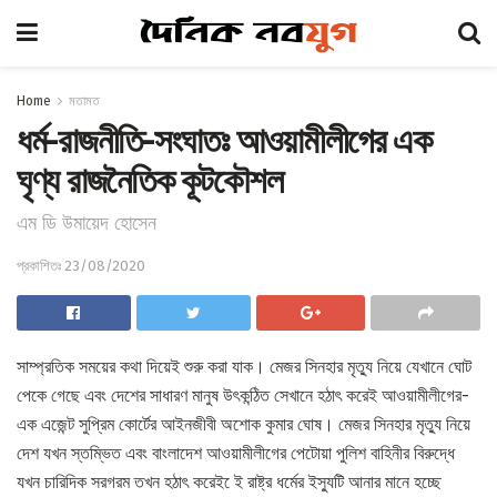
Home
মতামত
ধর্ম-রাজনীতি-সংঘাতঃ আওয়ামীলীগের এক
ঘৃণ্য রাজনৈতিক কূটকৌশল
এম ডি উমায়েদ হোসেন
প্রকাশিতঃ 23/08/2020
সাম্প্রতিক সময়ের কথা দিয়েই শুরু করা যাক। মেজর সিনহার মৃত্যু নিয়ে যেখানে ঘোট
পেকে গেছে এবং দেশের সাধারণ মানুষ উৎকন্ঠিত সেখানে হঠাৎ করেই আওয়ামীলীগের-
এক এজেন্ট সুপ্রিম কোর্টের আইনজীবী অশোক কুমার ঘোষ। মেজর সিনহার মৃত্যু নিয়ে
দেশ যখন স্তম্ভিত এবং বাংলাদেশ আওয়ামীলীগের পেটোয়া পুলিশ বাহিনীর বিরুদ্ধে
যখন চারিদিক সরগরম তখন হঠাৎ করেই েই রাষ্ট্র ধর্মের ইস্যুটি আনার মানে হচ্ছে