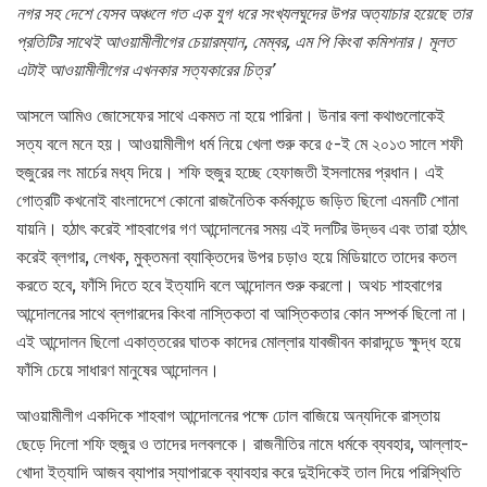
নগর সহ দেশে যেসব অঞ্চলে গত এক যুগ ধরে সংখ্যলঘুদের উপর অত্যাচার হয়েছে তার
প্রতিটির সাথেই আওয়ামীলীগের চেয়ারম্যান, মেম্বর, এম পি কিংবা কমিশনার। মূলত
এটাই আওয়ামীলীগের এখনকার সত্যকারের চিত্র’
আসলে আমিও জোসেফের সাথে একমত না হয়ে পারিনা। উনার বলা কথাগুলোকেই
সত্য বলে মনে হয়। আওয়ামীলীগ ধর্ম নিয়ে খেলা শুরু করে ৫-ই মে ২০১৩ সালে শফী
হুজুরের লং মার্চের মধ্য দিয়ে। শফি হুজুর হচ্ছে হেফাজতী ইসলামের প্রধান। এই
গোত্রটি কখনোই বাংলাদেশে কোনো রাজনৈতিক কর্মকান্ডে জড়িত ছিলো এমনটি শোনা
যায়নি। হঠাৎ করেই শাহবাগের গণ আন্দোলনের সময় এই দলটির উদ্ভব এবং তারা হঠাৎ
করেই ব্লগার, লেখক, মুক্তমনা ব্যাক্তিদের উপর চড়াও হয়ে মিডিয়াতে তাদের কতল
করতে হবে, ফাঁসি দিতে হবে ইত্যাদি বলে আন্দোলন শুরু করলো। অথচ শাহবাগের
আন্দোলনের সাথে ব্লগারদের কিংবা নাস্তিকতা বা আস্তিকতার কোন সম্পর্ক ছিলো না।
এই আন্দোলন ছিলো একাত্তরের ঘাতক কাদের মোল্লার যাবজীবন কারাদন্ডে ক্ষুদ্ধ হয়ে
ফাঁসি চেয়ে সাধারণ মানুষের আন্দোলন।
আওয়ামীলীগ একদিকে শাহবাগ আন্দোলনের পক্ষে ঢোল বাজিয়ে অন্যদিকে রাস্তায়
ছেড়ে দিলো শফি হুজুর ও তাদের দলবলকে। রাজনীতির নামে ধর্মকে ব্যবহার, আল্লাহ-
খোদা ইত্যাদি আজব ব্যাপার স্যাপারকে ব্যাবহার করে দুইদিকেই তাল দিয়ে পরিস্থিতি