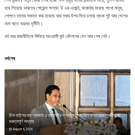
শেখ মুজিব। নতুন কোরা লেখা হচ্ছে শফি হুজুর নামের ভন্ডটাকে দিয়ে, পুলিশ বাহিনী
হয়ে গিয়েছে ভারতের গোয়েন্দা সংস্থা ‘র’ এর এজেন্ট, করোনায় মরেছে লাখো মানুষ,
গোপনে তাদের সমাহত করা হয়েছে আর সবার উপর দিয়ে চলছে ব্যংক লুট আর দেশের
নানা খাতে ভয়াবহ দূর্নীতি।
ধর্ম আর রাজনীতিকে মিলিয়ে আওয়ামী কূট কৌশলের যেন আর শেষ নেই।
সর্বশেষ
চিফ হুইপের মত প্রকাশ: ৫ আগস্টের গণঅভ্যুত্থান ছিল গণতন্ত্রের পুনর্জীবনের
গুরুত্বপূর্ণ অধ্যায়
August 6, 2026