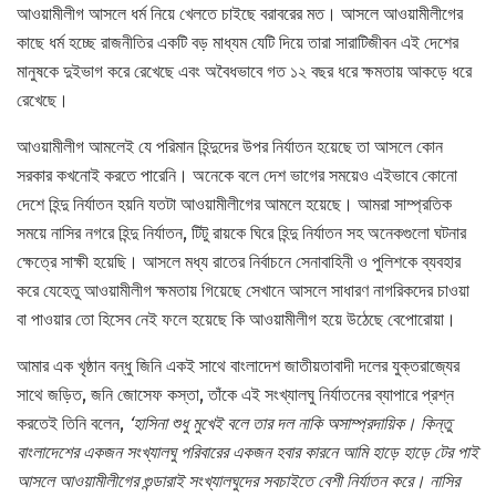
আওয়ামীলীগ আসলে ধর্ম নিয়ে খেলতে চাইছে বরাবরের মত। আসলে আওয়ামীলীগের
কাছে ধর্ম হচ্ছে রাজনীতির একটি বড় মাধ্যম যেটি দিয়ে তারা সারাটিজীবন এই দেশের
মানুষকে দুইভাগ করে রেখেছে এবং অবৈধভাবে গত ১২ বছর ধরে ক্ষমতায় আকড়ে ধরে
রেখেছে।
আওয়ামীলীগ আমলেই যে পরিমান হিন্দুদের উপর নির্যাতন হয়েছে তা আসলে কোন
সরকার কখনোই করতে পারেনি। অনেকে বলে দেশ ভাগের সময়েও এইভাবে কোনো
দেশে হিন্দু নির্যাতন হয়নি যতটা আওয়ামীলীগের আমলে হয়েছে। আমরা সাম্প্রতিক
সময়ে নাসির নগরে হিন্দু নির্যাতন, টিটু রায়কে ঘিরে হিন্দু নির্যাতন সহ অনেকগুলো ঘটনার
ক্ষেত্রে সাক্ষী হয়েছি। আসলে মধ্য রাতের নির্বাচনে সেনাবাহিনী ও পুলিশকে ব্যবহার
করে যেহেতু আওয়ামীলীগ ক্ষমতায় গিয়েছে সেখানে আসলে সাধারণ নাগরিকদের চাওয়া
বা পাওয়ার তো হিসেব নেই ফলে হয়েছে কি আওয়ামীলীগ হয়ে উঠেছে বেপোরোয়া।
আমার এক খৃষ্ঠান বন্ধু জিনি একই সাথে বাংলাদেশ জাতীয়তাবাদী দলের যুক্তরাজ্যের
সাথে জড়িত, জনি জোসেফ কস্তা, তাঁকে এই সংখ্যালঘু নির্যাতনের ব্যাপারে প্রশ্ন
করতেই তিনি বলেন,
‘হাসিনা শুধু মুখেই বলে তার দল নাকি অসাম্প্রদায়িক। কিন্তু
বাংলাদেশের একজন সংখ্যালঘু পরিবারের একজন হবার কারনে আমি হাড়ে হাড়ে টের পাই
আসলে আওয়ামীলীগের গুন্ডারাই সংখ্যালঘুদের সবচাইতে বেশী নির্যাতন করে। নাসির