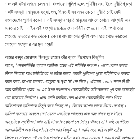
এবং এই ঘটনা এখনো চলমান। বাংলাদেশ পুলিশ হচ্ছে পৃথিবীর সবচাইতে দূর্নীতিগ্রস্থ
একটি সংস্থা।মানুষকে হত্যা, গুম, ছিনতাই সব এমন কোনো দূর্নীতি নেই যেটা
বাংলাদেশের পুলিশ করেনা। এই সংস্থার প্রতি মানুষের আসলে কোনো আস্থাই আর
জনতার নেই। এইন এই সংস্থা লেগেছে সেনাবাহিনীর পেছনে। এই স্পর্ধা তারা
পেয়েছে ভারতের কাছ থেকে। কেননা বাংলাদেশের পুলিশ এখন হয়ে গেছে ভারতের
গোয়েন্দা সংস্থা র এর মূল এজেন্ট।
আমার বন্ধুর মোহাম্মদ জিল্লুর রহমান তাঁর ব্লগে লিখেছেন কিছুদিন
আগে,
‘সেনাবাহিনীর প্রধান আজিজ হচ্ছে এই বাহিনীর কলংক। একে যেমন ভারত
কিনে নিয়েছে আওয়ামীলীগের পা চাটার জন্য তেমনি পুলিশের পুরো বাহিনীকেও ভারত
কব্জা করে রেখেছে তাদের গোয়েন্দা সংস্থা ‘র’ কে দিয়ে। এইতো ২০০৯ সালে বি ডি
আর বাহিনীতে প্রায় ৭০ এর উপর বাংলাদেশ সেনাবাহিনীর অফিসারদের খুন করা হয়েছেই
তো ভারতের নির্দেশে। এবং আমি জানিনা কেন এখনো সেনাবাহিনীর প্রাণ প্রিয়
অফিসারেরা হাসিনাকে নির্মূল করে দিচ্ছে না। কিসের আশায় তাকে জিয়ে রেখেছে।
হাসিনা ক্ষমতায় থাকলে দেশ যেমন একদিকে ভারতের এক অঙ্গ রাজ্য হয়ে উঠবে
অন্যদিকে স্বাধীনতা আর সার্বভৌমতার কোনো লেশমাত্র থাকবে না। এই দেশটাতে
আওয়ামীলীগ এক বিষফোঁঁড়ার নাম আর কিছুই নয়। আমি মনে করি একটা সঠিক
বিপ্লবের মাধ্যমে এই দেশকে পুনরায় স্বাধীন করার সময় এসেছে। আমরা এই ব্যাপারে