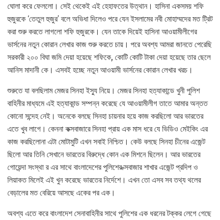
ঘোলা করে ফেললো। সেই থেকেই এই হেহাফতের উত্থান। হাসিনা একসময় শফি
হুজুরকে ‘তেতুল হুজুর’ বলে অভিধা দিলেও পরে যেন ইসলামের নবী মোহাম্মদের মত ট্রিট
করা শুরু করতে লাগলো শফি হুজুরকে। যেন তাকে দিয়েই হাসিনা আওয়ামীলীগের
ভার্সনের নতুন কোরান লেখার কাজ শুরু করতে চায়। পরে অবশ্য আমরা জানতে পেরেছি
সরকারী ২০০ বিঘা জমি দেয়া হয়েছে শফিকে, কোটি কোটি টাকা দেয়া হয়েছে তার ছেলে
আনিস মাদানী কে। এসবই হচ্ছে নতুন আওয়ামী ভার্সনের কোরান লেখার খরচ।
শুরুতে যা বলছিলাম মেজর সিনহা ইস্যু নিয়ে। মেজর সিনহা হত্যাকান্ডে খুনী পুলিশ
বাহিনীর মাধ্যমে এই হত্যাকান্ড সম্পন্ন করেছে যে আওয়ামীলীগ তাতে আমার অন্তত
কোনো সন্দেহ নেই। অনেকে বলছে সিনহা চায়নার হয়ে কাজ করছিলো আর ভারতের
এতে খুব লাগে। কেননা কক্সবাজারে সিনহা প্রায় এক মাস ধরে যে ভিডিও মেইকিং এর
কাজ করছিলোনা এটা মোটামুটি এখন সবাই নিশ্চিত। কেউ বলছে সিনহা চীনের এজেন্ট
ছিলো আর তিনি সেখানে ভারতের বিরুদ্ধে কোন এক মিশনে ছিলেন। আর ভারতের
গোয়েন্দা সংস্থা র এর সাথে বাংলাদেশের পুলিশের ক্সবাজার শাখার এজেন্ট প্রদিপ ও
লিয়াকত মিলেই এই খুন করেছে ভারতের নির্দেশে। এখন তো এসব সব তথ্য থলের
বেড়ালের মত বেরিয়ে আসছে একের পর এক।
অবশ্য এতে করে বাংলাদেশ সেনাবাহিনীর সাথে পুলিশের এক ধরনের টক্কর লেগে গেছে