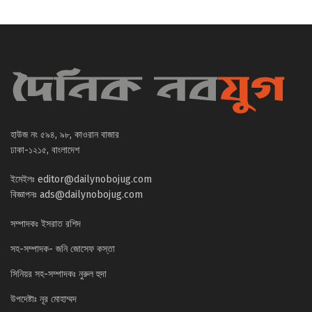
হাউজ নং ৫৯৪, ৯৮, কাওরান বাজার
ঢাকা-১২১৫, বাংলাদেশ
ইমেইলঃ
editor@dailynobojug.com
বিজ্ঞাপনঃ
ads@dailynobojug.com
সম্পাদকঃ ইসরাত রশিদ
সহ-সম্পাদক- জনি জোসেফ কস্তা
সিনিয়র সহ-সম্পাদকঃ নুরুল হুদা
উপদেষ্টাঃ নূর মোহাম্মদ