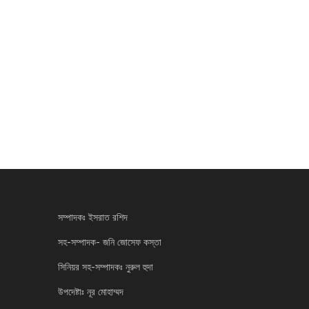
সম্পাদকঃ ইসরাত রশিদ
সহ-সম্পাদক- জনি জোসেফ কস্তা
সিনিয়র সহ-সম্পাদকঃ নুরুল হুদা
উপদেষ্টাঃ নূর মোহাম্মদ