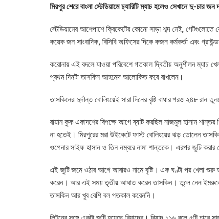
মিরপুর শেরে বাংলা স্টেডিয়ামে চ্যারিটি ম্যাচ হলেও সেখানে দু-চার জ
স্টেডিয়ামের আশেপাশে ক্রিকেটের কোনো সাড়া শব্দ নেই, গেটগুলোতে 
কয়েক জন সাংবাদিক, বিসিবি অফিসের দিকে কজন কর্মকর্তা এবং গ্রাউন্ড
করোনায় এই বদলে যাওয়া পরিবেশে গতকাল দ্বিতীয় অনুশীলন ম্যাচ খেল
প্রথম দিনটা তাসকিন আহমেদ আলোকিত করে রাখলেন।
তাসকিনের দুর্দান্ত বোলিংয়েই সারা দিনের বৃষ্টি বাধার পরও ২৪৮ রা
রায়ান কুক একাদশের বিপক্ষে আগে ব্যাট করছিল নাজমুল হাসান শান্তর গ
না হতেই। মিরপুরের মরা উইকেটে ফাস্ট বোলিংয়ের ঝড় তোলেন তাসকিন
ওপেনার সাইফ হাসান ও তিন নম্বরে নামা শান্তকে। এরপর জুটি করার চ
এই জুটি জমে ওঠার আগে আবারও নামে বৃষ্টি। এক ঘণ্টা পর খেলা শুরু
করেন। আর এই সময় তৃতীয় আঘাত করেন তাসকিন। তুলে নেন ইমরুল
তাসকিন আর খুব বেশি বল গতকাল করেননি।
লিটনের সঙ্গে একটা জুটি হয়েছে রিয়াদের। রিয়াদ ১১৬ বলে ৫টি চা