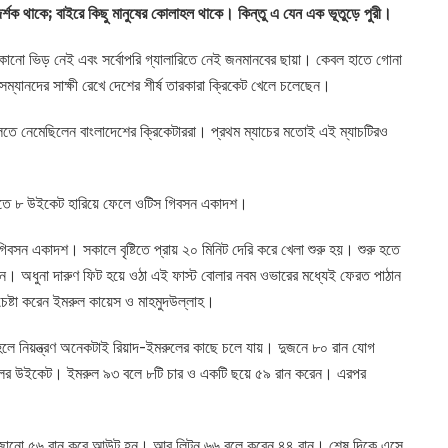
ন দর্শক থাকে; বাইরে কিছু মানুষের কোলাহল থাকে। কিন্তু এ যেন এক ভূতুড়ে পুরী।
কোনো ভিড় নেই এবং সর্বোপরি গ্যালারিতে নেই জনমানবের ছায়া। কেবল হাতে গোনা
সম্যানদের সাক্ষী রেখে দেশের শীর্ষ তারকারা ক্রিকেট খেলে চলেছেন।
তে নেমেছিলেন বাংলাদেশের ক্রিকেটাররা। প্রথম ম্যাচের মতোই এই ম্যাচটিরও
ন তুলতে ৮ উইকেট হারিয়ে ফেলে ওটিস গিবসন একাদশ।
িবসন একাদশ। সকালে বৃষ্টিতে প্রায় ২০ মিনিট দেরি করে খেলা শুরু হয়। শুরু হতে
। অধুনা দারুণ ফিট হয়ে ওঠা এই ফাস্ট বোলার নবম ওভারের মধ্যেই ফেরত পাঠান
েষ্টা করেন ইমরুল কায়েস ও মাহমুদউল্লাহ।
 হলে নিয়ন্ত্রণ অনেকটাই রিয়াদ-ইমরুলের কাছে চলে যায়। দুজনে ৮০ রান যোগ
ের উইকেট। ইমরুল ৯৩ বলে ৮টি চার ও একটি ছয়ে ৫৯ রান করেন। এরপর
রে সাজানো ৫৬ রান করে আউট হন। আর লিটন ৬৬ বলে করেন ৪৪ রান। শেষ দিকে এসে