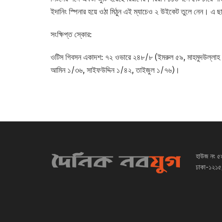
ইদানিং স্পিনার হয়ে ওঠা মিঠুন এই ম্যাচেও ২ উইকেট তুলে নেন। 
সংক্ষিপ্ত স্কোর:
ওটিস গিবসন একাদশ: ৭২ ওভারে ২৪৮/৮ (ইমরুল ৫৯, মাহমুদউল্লাহ 
আমিন ১/৩৬, সাইফউদ্দিন ১/৪২, তাইজুল ১/৭৬)।
হাউজ নং ৫
ঢাকা-১২১৫,