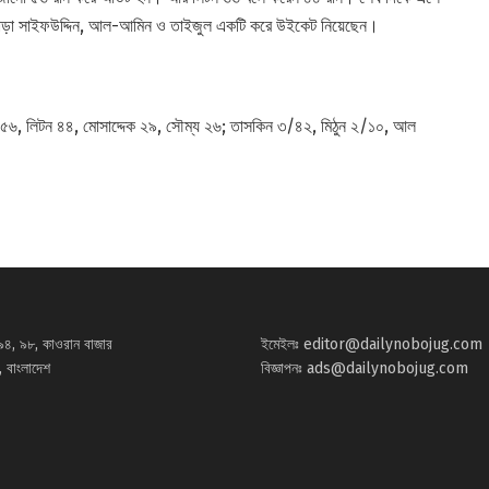
এ ছাড়া সাইফউদ্দিন, আল-আমিন ও তাইজুল একটি করে উইকেট নিয়েছেন।
৫৬, লিটন ৪৪, মোসাদ্দেক ২৯, সৌম্য ২৬; তাসকিন ৩/৪২, মিঠুন ২/১০, আল
৯৪, ৯৮, কাওরান বাজার
ইমেইলঃ
editor@dailynobojug.com
 বাংলাদেশ
বিজ্ঞাপনঃ
ads@dailynobojug.com