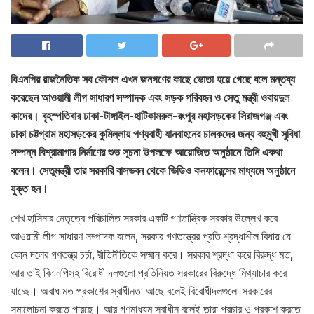
বিএনপির রাজনৈতিক সব কৌশল এখন জনগণের কাছে ভোতা হয়ে গেছে বলে মন্তব্য
করেছেন আওয়ামী লীগ সাধারণ সম্পাদক এবং সড়ক পরিবহন ও সেতু মন্ত্রী ওবায়দুল
কাদের। বৃহস্পতিবার ঢাকা-টাঙ্গাইল-হাটিকামরুল-রংপুর মহাসড়কের সিরাজগঞ্জ এবং
ঢাকা চট্টগ্রাম মহাসড়কের কুমিল্লায় পণ্যবাহী যানবাহনের চালকদের জন্য বহুমুখী সুবিধা
সম্পন্ন বিশ্রামাগার নির্মাণের শুভ সূচনা উপলক্ষে আয়োজিত অনুষ্ঠানে তিনি একথা
বলেন। সেতুমন্ত্রী তার সরকারি বাসভবন থেকে ভিডিও কনফারেন্সের মাধ্যমে অনুষ্ঠানে
যুক্ত হন।
শেখ হাসিনার নেতৃত্বে পরিচালিত সরকার একটি গণতান্ত্রিক সরকার উল্লেখ করে
আওয়ামী লীগ সাধারণ সম্পাদক বলেন, সরকার গণতন্ত্রের প্রতি শ্রদ্ধাশীল বিধায় যে
কোন দলের গণতন্ত্র চর্চা, রীতিনীতিকে সম্মান করে। সরকার শ্রদ্ধা করে বিরুদ্ধ মত,
আর তাই বিএনপিসহ বিরোধী দলগুলো প্রতিনিয়ত সরকারের বিরুদ্ধে মিথ্যাচার করে
যাচ্ছে। অবাধ মত প্রকাশের স্বাধীনতা আছে বলেই বিরোধীদলগুলো সরকারের
সমালোচনা করতে পারছে। আর গণমাধ্যম স্বাধীন বলেই তারা প্রচার ও প্রকাশ করতে