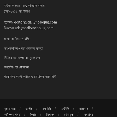
হাউজ নং ৫৯৪, ৯৮, কাওরান বাজার
ঢাকা-১২১৫, বাংলাদেশ
ইমেইলঃ
editor@dailynobojug.com
বিজ্ঞাপনঃ
ads@dailynobojug.com
সম্পাদকঃ ইসরাত রশিদ
সহ-সম্পাদক- জনি জোসেফ কস্তা
সিনিয়র সহ-সম্পাদকঃ নুরুল হুদা
উপদেষ্টাঃ নূর মোহাম্মদ
প্রকাশকঃ আলী আমিন ও মোহাম্মদ ওমর সানী
প্রথম পাতা
জাতীয়
রাজনীতি
অর্থনীতি
সারাদেশ
আইন-আদালত
ফিচার
বিনোদন
খেলাধুলা
অন্যান্য