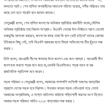
মদদতো নয়ই। শেখ হাসিনা অপরাধীদের আতংকে পরিণত হয়েছে, দলীয় পরিচয়ও তার
কাছে ঢাল হতে পারেনি বলে জানান কাদের।
সেতুমন্ত্রী বলেন, শেখ হাসিনা জনগণের অধিকার প্রতিষ্ঠায় রাজনীতি করেন,মৌলিক
অধিকার প্রতিষ্ঠায় তার নিরলস সংগ্রাম। বিএনপি নেতারা উপ-নির্বাচনে আগে থেকেই
ভরাডুবির আশংকা করছেন, জনগণের কাছে তারা কি বলে ভোট চাইবে? তাদের ঝোলায়
ইতিবাচক কিছু নেই, তাই বিএনপি বরাবরের মতো মিথ্যা অভিযোগের তীর ছুঁড়তে শুরু
করছে।
তিনি বলেন, আওয়ামী লীগের ক্ষমতার উৎস জনগণ এবং জন-আস্থা। আওয়ামী লীগ
জনগণকে কখনো শত্রু মনে করে না,এমনকি বিএনপিকেও শত্রু ভাবে না বরং
রাজনৈতিক প্রতিপক্ষ মনে করেন।
সড়ক পরিবহন ও সেতুমন্ত্রী বলেন, সরকারের পাশাপাশি সংশ্লিষ্ট সকলের আন্তরিক
প্রয়াসে দেশের সড়ক হবে নিরাপদ। উন্নয়ন বান্ধব সড়ক নেটওয়ার্ক গড়ে তোলা
সরকারের অগ্রাধিকার, এ লক্ষ্যে আইনগত কাঠামো শক্তিশালী করনের অংশ হিসেবে
সরকার সড়ক পরিবহন আইন-২০১৮ বাস্তবায়ন শুরু করছে।