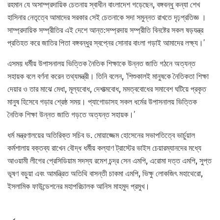
রহমান যে অসাম্প্রদায়িক চেতনায় স্বাধীন বাংলাদেশ গড়েছেন, বঙ্গবন্ধু কন্যা শেখ
হাসিনার নেতৃত্বে আমাদের সরকার সেই চেতনাকে সদা সমুন্নত রাখতে দৃঢ়প্রতিজ্ঞ ।
সাম্প্রদায়িক সম্প্রীতির এই দেশে আন্ত:সম্প্রদায় সম্প্রীতি বিনষ্টের সকল ষড়যন্ত্র
প্রতিহত করে জাতির পিতা বঙ্গবন্ধুর স্বপ্নের সোনার বাংলা গড়াই আমাদের লক্ষ্য।’
এসময় ধর্মীয় উপাসনালয় ভিত্তিক নৈতিক শিক্ষাকে উন্নত জাতি গঠনে অত্যন্ত
সহায়ক বলে বর্ণনা করেন তথ্যমন্ত্রী। তিনি বলেন, ‘শিশুকালই মানুষকে নৈতিকতা শিক্ষা
দেয়ার ও তার মাঝে মেধা, মূল্যবোধ, দেশাত্মবোধ, মমত্ববোধের সমাবেশ ঘটিয়ে প্রকৃত
মানুষ হিসেবে গড়ার শ্রেষ্ঠ সময়। প্যাগোডাসহ সকল ধর্মের উপাসনালয় ভিত্তিক
নৈতিক শিক্ষা উন্নত জাতি গড়তে অত্যন্ত সহায়ক।’
ধর্ম মন্ত্রণালয়ের অতিরিক্ত সচিব ড. মোয়াজ্জেম হোসেনের সভাপতিত্বে ভার্চুয়াল
কর্মশালায় বক্তব্য রাখেন বৌদ্ধ ধর্মীয় কল্যাণ ট্রাস্টের ভাইস চেয়ারম্যানদের মধ্যে
আওয়ামী লীগের প্রেসিডিয়াম সদস্য রমেশ চন্দ্র সেন এমপি, এরোমা দত্ত এমপি, সুপ্ত
ভূষণ বড়ুয়া এবং আমন্ত্রিত অতিথি বাসন্তী চাকমা এমপি, ভিক্ষু লোকজিৎ মহাথেরো,
ইসলামিক ফাউন্ডেশনের মহাপরিচালক আনিস মাহমুদ প্রমুখ।