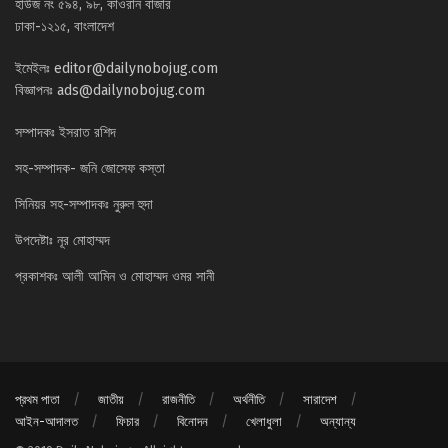
হাউজ নং ৫৯৪, ৯৮, কাওরান বাজার
ঢাকা-১২১৫, বাংলাদেশ
ইমেইলঃ
editor@dailynobojug.com
বিজ্ঞাপনঃ
ads@dailynobojug.com
সম্পাদকঃ ইসরাত রশিদ
সহ-সম্পাদক- জনি জোসেফ কস্তা
সিনিয়র সহ-সম্পাদকঃ নুরুল হুদা
উপদেষ্টাঃ নূর মোহাম্মদ
প্রকাশকঃ আলী আমিন ও মোহাম্মদ ওমর সানী
প্রথম পাতা
জাতীয়
রাজনীতি
অর্থনীতি
সারাদেশ
আইন-আদালত
ফিচার
বিনোদন
খেলাধুলা
অন্যান্য