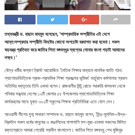
তথ্যমন্ত্রী ড. হাছান মাহমুদ বলেছেন, ‘সাম্প্রদায়িক সম্প্রীতির এই দেশে
আন্ত:সম্প্রদায় সম্প্রীতি বিনষ্টের কোনো অপচেষ্টা বরদাশত করা হবেনা। সকল
ষড়যন্ত্র প্রতিহত করে জাতির পিতা বঙ্গবন্ধুর স্বপ্নের সোনার বাংলা গড়াই আমাদের
লক্ষ্য।’
বৌদ্ধ ধর্মীয় কল্যাণ ট্রাস্ট আয়োজিত ‘নৈতিক শিক্ষার মাধ্যমে মানবিক জাতি গঠন:
প্যাগোডাভিত্তিক প্রাক-প্রাথমিক শিক্ষা প্রকল্পের ভূমিকা’ ভার্চুয়াল কর্মশালায় প্রধান
অতিথির বক্তৃতায় তিনি একথা বলেন। রাজধানীর মিন্টু রোডে সরকারি বাসভবন থেকে
শনিবার সন্ধ্যায় দেশের ১২টি জেলার ৫৫ উপজেলার প্যাগোডাভিত্তিক শিক্ষা
কার্যক্রমের সাথে যুক্ত ৩০১টি স্কুলের শিক্ষক প্রতিনিধিরা এতে যোগ দেন।
আওয়ামী লীগের যুগ্ম সাধারণ সম্পাদক ড. হাছান মাহমুদ বলেন, ‘হিন্দু-মুসলিম-বৌদ্ধ-
খ্রিস্টান সকল ধর্মের মানুষের ও বাঙালিদের পাশাপাশি মগ-মুরং-চাকমা সকলের মিলিত
রক্তস্রোতে আমরা পেয়েছি স্বাধীন বাংলাদেশ। জাতির পিতা বঙ্গবন্ধু শেখ মুজিবুর