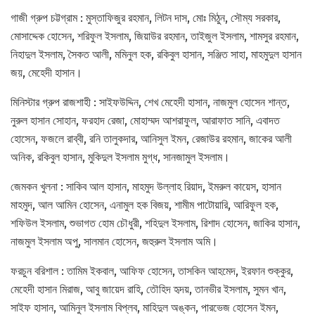
গাজী গ্রুপ চট্টগ্রাম : মুস্তাফিজুর রহমান, লিটন দাস, মোঃ মিঠুন, সৌম্য সরকার,
মোসাদ্দেক হোসেন, শরিফুল ইসলাম, জিয়াউর রহমান, তাইজুল ইসলাম, শামসুর রহমান,
নিহাদুল ইসলাম, সৈকত আলী, মমিনুল হক, রকিবুল হাসান, সঞ্জিত সাহা, মাহমুদুল হাসান
জয়, মেহেদী হাসান।
মিনিস্টার গ্রুপ রাজশাহী : সাইফউদ্দিন, শেখ মেহেদী হাসান, নাজমুল হোসেন শান্ত,
নুরুল হাসান সোহান, ফরহাদ রেজা, মোহাম্মদ আশরাফুল, আরাফাত সানি, এবাদত
হোসেন, ফজলে রাব্বী, রনি তালুকদার, আনিসুল ইমন, রেজাউর রহমান, জাকের আলী
অনিক, রকিবুল হাসান, মুকিদুল ইসলাম মুগ্ধ, সানজামুল ইসলাম।
জেমকন খুলনা : সাকিব আল হাসান, মাহমুদ উল্লাহ রিয়াদ, ইমরুল কায়েস, হাসান
মাহমুদ, আল আমিন হোসেন, এনামুল হক বিজয়, শামীম পাটোয়ারি, আরিফুল হক,
শফিউল ইসলাম, শুভাগত হোম চৌধুরী, শহিদুল ইসলাম, রিশাদ হোসেন, জাকির হাসান,
নাজমুল ইসলাম অপু, সালমান হোসেন, জহুরুল ইসলাম অমি।
ফরচুন বরিশাল : তামিম ইকবাল, আফিফ হোসেন, তাসকিন আহমেদ, ইরফান শুক্কুর,
মেহেদী হাসান মিরাজ, আবু জায়েদ রাহি, তৌহিদ হৃদয়, তানভীর ইসলাম, সুমন খান,
সাইফ হাসান, আমিনুল ইসলাম বিপ্লব, মাহিদুল অঙ্কন, পারভেজ হোসেন ইমন,