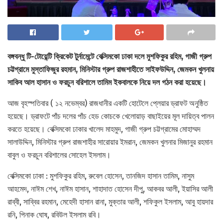
বঙ্গবন্ধু টি-টোয়েন্টি ক্রিকেট টুর্নামেন্টে বেক্সিমকো ঢাকা দলে মুশফিকুর রহিম, গাজী গ্রুপ
চট্টগ্রামে মুস্তাফিজুর রহমান, মিনিস্টার গ্রুপ রাজশাহীতে সাইফউদ্দিন, জেমকন খুলনায়
সাকিব আল হাসান ও ফরচুন বরিশালে তামিম ইকবালকে নিয়ে দল গঠন করা হয়েছে।
আজ বৃহস্পতিবার ( ১২ নভেম্বর) রাজধানীর একটি হোটেলে প্লেয়ার ড্রাফট অনুষ্ঠিত
হয়েছে। ড্রাফটে পাঁচ দলের পাঁচ হেড কোচকে খেলোয়াড় বাছাইয়ের মূল দায়িত্ব পালন
করতে হয়েছে। বেক্সিমকো ঢাকার খালেদ মাহমুদ, গাজী গ্রুপ চট্টগ্রামের মোহাম্মদ
সালাউদ্দিন, মিনিস্টার গ্রুপ রাজশাহীর সারোয়ার ইমরান, জেমকন খুলনার মিজানুর রহমান
বাবুল ও ফরচুন বরিশালের সোহেল ইসলাম।
বেক্সিমকো ঢাকা : মুশফিকুর রহিম, রুবেল হোসেন, তানজিদ হাসান তামিম, নাসুম
আহমেদ, নাঈম শেখ, নাঈম হাসান, শাহাদাত হোসেন দীপু, আকবর আলী, ইয়াসির আলী
রাব্বী, সাব্বির রহমান, মেহেদী হাসান রানা, মুক্তার আলী, শফিকুল ইসলাম, আবু হায়দার
রনি, পিনাক ঘোষ, রবিউল ইসলাম রবি।