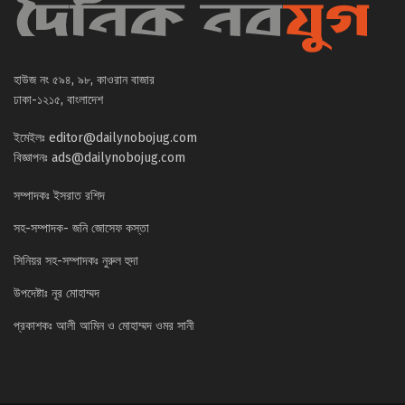
হাউজ নং ৫৯৪, ৯৮, কাওরান বাজার
ঢাকা-১২১৫, বাংলাদেশ
ইমেইলঃ
editor@dailynobojug.com
বিজ্ঞাপনঃ
ads@dailynobojug.com
সম্পাদকঃ ইসরাত রশিদ
সহ-সম্পাদক- জনি জোসেফ কস্তা
সিনিয়র সহ-সম্পাদকঃ নুরুল হুদা
উপদেষ্টাঃ নূর মোহাম্মদ
প্রকাশকঃ আলী আমিন ও মোহাম্মদ ওমর সানী