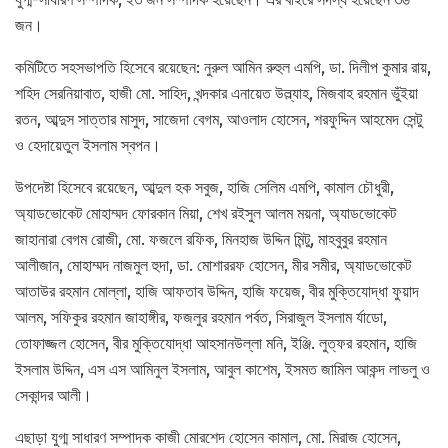
জন।
কমিটিতে সহসভাপতি হিসেবে রয়েছেন: নুরুল আমিন রুহুল এমপি, ডা. দিলীপ কুমার রায়,
শহিদ সেরনিয়াবাত, হাজী মো. সাহিদ, খন্দকার এনায়েত উল্ল্যাহ, মিজবাহ রহমান ভুঁইয়া
রতন, আব্দুস সাত্তার মাসুদ, সাজেদা বেগম, আওলাদ হোসেন, শরফুদ্দিন আহমেদ সেন্টু
ও হেদায়েতুল ইসলাম স্বপন।
উপদেষ্টা হিসেবে রয়েছেন, আব্দুল হক সবুজ, হাজি সেলিম এমপি, কামাল চৌধুরী,
অ্যাডভোকেট মোহাম্মদ ফোরকান মিয়া, শেখ রইসুল আলম ময়না, অ্যাডভোকেট
জাহানারা বেগম রোজী, মো. ফজলে রফিক, মিনহাজ উদ্দিন মিন্টু, মাহবুবুর রহমান
আলীজান, মোহাম্মদ নাজমুল হুদা, ডা. মোশাররফ হোসেন, মীর সমীর, অ্যাডভোকেট
আতাউর রহমান মোল্লা, হাজি আফতাব উদ্দিন, হাজি ফয়েজ, বীর মুক্তিযোদ্ধা ফুয়াদ
আলম, সফিকুর রহমান জাহাঙ্গীর, ফজলুর রহমান পর্বত, সিরাজুল ইসলাম র্যাডো,
তোফাজ্জল হোসেন, বীর মুক্তিযোদ্ধা আহসানউল্লা মনি, ইঞ্জি. লুত্ফর রহমান, হাজি
ইসলাম উদ্দিন, এস এস আমিনুল ইসলাম, আবুল কাশেম, ইসমত জামিল আকন্দ লাভলু ও
সেকান্দর আলী।
এছাড়া যুগ্ম সাধারণ সম্পাদক কাজী মোরশেদ হোসেন কামাল, মো. মিরাজ হোসেন,