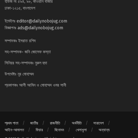
হাউজ নং ৫৯৪, ৯৮, কাওরান বাজার
ঢাকা-১২১৫, বাংলাদেশ
ইমেইলঃ
editor@dailynobojug.com
বিজ্ঞাপনঃ
ads@dailynobojug.com
সম্পাদকঃ ইসরাত রশিদ
সহ-সম্পাদক- জনি জোসেফ কস্তা
সিনিয়র সহ-সম্পাদকঃ নুরুল হুদা
উপদেষ্টাঃ নূর মোহাম্মদ
প্রকাশকঃ আলী আমিন ও মোহাম্মদ ওমর সানী
প্রথম পাতা
জাতীয়
রাজনীতি
অর্থনীতি
সারাদেশ
আইন-আদালত
ফিচার
বিনোদন
খেলাধুলা
অন্যান্য