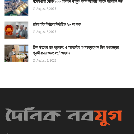
মহেশখালী থেকে ৮০০ মিলিয়ন ঘনফুট গ্যাস জাতীয় গ্রিডে সরবরাহ শুরু
August 7, 2026
রাষ্ট্রপতি নির্বাচন নির্ধারিত ২০ আগস্ট
August 7, 2026
চিফ হুইপের মত প্রকাশ: ৫ আগস্টের গণঅভ্যুত্থান ছিল গণতন্ত্রের
পুনর্জীবনের গুরুত্বপূর্ণ অধ্যায়
August 6, 2026