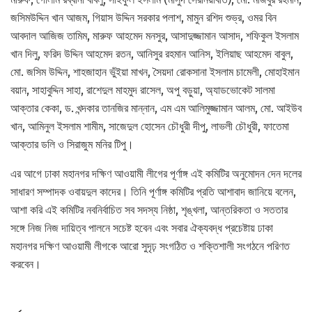
জসিমউদ্দিন খান আজম, গিয়াস উদ্দিন সরকার পলাশ, মামুন রশিদ শুভ্র, ওমর বিন
আবদাল আজিজ তামিম, মারুফ আহমেদ মনসুর, আসাদুজ্জামান আসাদ, শফিকুল ইসলাম
খান দিলু, ফরিদ উদ্দিন আহমেদ রতন, আনিসুর রহমান আনিস, ইলিয়াছ আহমেদ বাবুল,
মো. জসিম উদ্দিন, শাহজাহান ভুঁইয়া মাখন, সৈয়দা রোকসানা ইসলাম চামেলী, মোহাইমান
বয়ান, সাহাবুদ্দিন সাহা, রাশেদুল মাহমুদ রাসেল, অপু বড়ুয়া, অ্যাডভোকেট সালমা
আক্তার কেকা, ড. খন্দকার তানজির মান্নান, এম এম আলিমুজ্জামান আলম, মো. আইউব
খান, আমিনুল ইসলাম শামীম, সাজেদুল হোসেন চৌধুরী দীপু, লাভলী চৌধুরী, ফাতেমা
আক্তার ডলি ও সিরাজুম মনির টিপু।
এর আগে ঢাকা মহানগর দক্ষিণ আওয়ামী লীগের পূর্ণাঙ্গ এই কমিটির অনুমোদন দেন দলের
সাধারণ সম্পাদক ওবায়দুল কাদের। তিনি পূর্ণাঙ্গ কমিটির প্রতি আশাবাদ জানিয়ে বলেন,
আশা করি এই কমিটির নবনির্বাচিত সব সদস্য নিষ্ঠা, শৃঙ্খলা, আন্তরিকতা ও সততার
সঙ্গে নিজ নিজ দায়িত্ব পালনে সচেষ্ট হবেন এবং সবার ঐক্যবদ্ধ প্রচেষ্টায় ঢাকা
মহানগর দক্ষিণ আওয়ামী লীগকে আরো সুদৃঢ় সংগঠিত ও শক্তিশালী সংগঠনে পরিণত
করবেন।