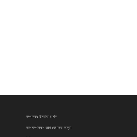
সম্পাদকঃ ইসরাত রশিদ
সহ-সম্পাদক- জনি জোসেফ কস্তা