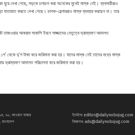
াকা ঘুরে দেখা গেছে, সড়কে চলাচল করা অনেকের মুখেই মাস্ক নেই। ব্যবসায়ীরাও
াড়া যাতায়াত করতে দেখা গেছে। চালক-হেল্পাররাও মাস্ক ব্যবহার করছেন না। তার
্ট্রেট তাজওয়ার আকরাম সাকাপি ইবনে সাজ্জাদের নেতৃত্বে ভ্রাম্যমাণ আদালত
১শ’ থেকে দু’শ টাকা করে জরিমানা করা হয়। যাদের মাস্ক নেই তাদের মধ্যে মাস্ক
লায় ভ্রাম্যমাণ আদালত পরিচালনা করে জরিমানা করা হয়।
৯৪, ৯৮, কাওরান বাজার
ইমেইলঃ
editor@dailynobojug.com
 বাংলাদেশ
বিজ্ঞাপনঃ
ads@dailynobojug.com