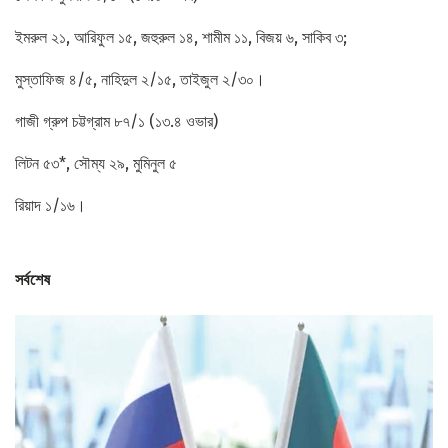
ইমরুল ২১, আরিফুল ১৫, জহুরুল ১৪, শামীম ১১, বিজয় ৬, সাকিব ৩;
মুস্তাফিজ ৪/৫, নাহিদুল ২/১৫, তাইজুল ২/৩০।
গাজী গ্রুপ চট্টগ্রাম ৮৭/১ (১৩.৪ ওভার)
লিটন ৫৩*, সৌম্য ২৯, মুমিনুল ৫
রিয়াদ ১/১৬।
সর্বশেষ