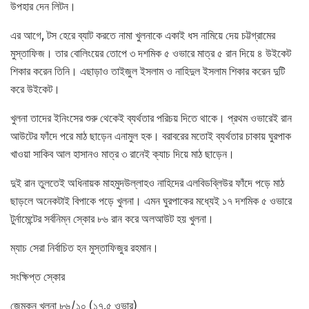
উপহার দেন লিটন।
এর আগে, টস হেরে ব্যাট করতে নামা খুলনাকে একাই ধস নামিয়ে দেয় চট্টগ্রামের
মুস্তাফিজ। তার বোলিংয়ের তোপে ৩ দশমিক ৫ ওভারে মাত্র ৫ রান দিয়ে ৪ উইকেট
শিকার করেন তিনি। এছাড়াও তাইজুল ইসলাম ও নাহিদুল ইসলাম শিকার করেন দুটি
করে উইকেট।
খুলনা তাদের ইনিংসের শুরু থেকেই ব্যর্থতার পরিচয় দিতে থাকে। প্রথম ওভারেই রান
আউটের ফাঁদে পরে মাঠ ছাড়েন এনামুল হক। বরাবরের মতোই ব্যর্থতার চাকায় ঘুরপাক
খাওয়া সাকিব আল হাসানও মাত্র ৩ রানেই ক্যাচ দিয়ে মাঠ ছাড়েন।
দুই রান তুলতেই অধিনায়ক মাহমুদউল্লাহও নাহিদের এলবিডব্লিউর ফাঁদে পড়ে মাঠ
ছাড়লে অনেকটাই বিপাকে পড়ে খুলনা। এমন ঘুরপাকের মধ্যেই ১৭ দশমিক ৫ ওভারে
টুর্নামেন্টের সর্বনিম্ন স্কোর ৮৬ রান করে অলআউট হয় খুলনা।
ম্যাচ সেরা নির্বাচিত হন মুস্তাফিজুর রহমান।
সংক্ষিপ্ত স্কোর
জেমকন খুলনা ৮৬/১০ (১৭.৫ ওভার)