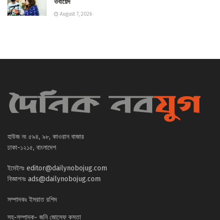
ওবায়েদ
August 7, 2026
হাউজ নং ৫৯৪, ৯৮, কাওরান বাজার
ঢাকা-১২১৫, বাংলাদেশ
ইমেইলঃ
editor@dailynobojug.com
বিজ্ঞাপনঃ
ads@dailynobojug.com
সম্পাদকঃ ইসরাত রশিদ
সহ-সম্পাদক- জনি জোসেফ কস্তা