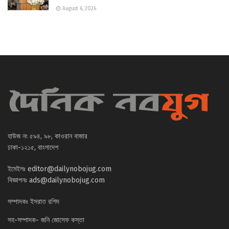
August 6, 2026
হাউজ নং ৫৯৪, ৯৮, কাওরান বাজার
ঢাকা-১২১৫, বাংলাদেশ
ইমেইলঃ
editor@dailynobojug.com
বিজ্ঞাপনঃ
ads@dailynobojug.com
সম্পাদকঃ ইসরাত রশিদ
সহ-সম্পাদক- জনি জোসেফ কস্তা