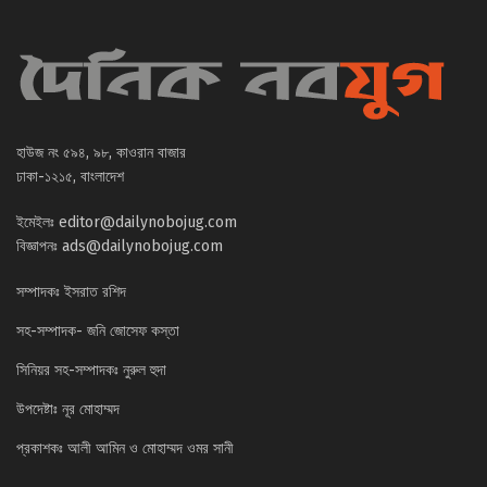
হাউজ নং ৫৯৪, ৯৮, কাওরান বাজার
ঢাকা-১২১৫, বাংলাদেশ
ইমেইলঃ
editor@dailynobojug.com
বিজ্ঞাপনঃ
ads@dailynobojug.com
সম্পাদকঃ ইসরাত রশিদ
সহ-সম্পাদক- জনি জোসেফ কস্তা
সিনিয়র সহ-সম্পাদকঃ নুরুল হুদা
উপদেষ্টাঃ নূর মোহাম্মদ
প্রকাশকঃ আলী আমিন ও মোহাম্মদ ওমর সানী