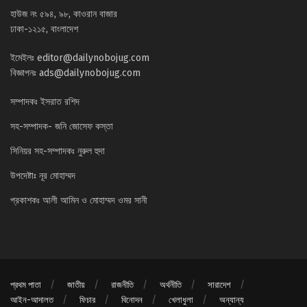
হাউজ নং ৫৯৪, ৯৮, কাওরান বাজার
ঢাকা-১২১৫, বাংলাদেশ
ইমেইলঃ
editor@dailynobojug.com
বিজ্ঞাপনঃ
ads@dailynobojug.com
সম্পাদকঃ ইসরাত রশিদ
সহ-সম্পাদক- জনি জোসেফ কস্তা
সিনিয়র সহ-সম্পাদকঃ নুরুল হুদা
উপদেষ্টাঃ নূর মোহাম্মদ
প্রকাশকঃ আলী আমিন ও মোহাম্মদ ওমর সানী
প্রথম পাতা
জাতীয়
রাজনীতি
অর্থনীতি
সারাদেশ
আইন-আদালত
ফিচার
বিনোদন
খেলাধুলা
অন্যান্য