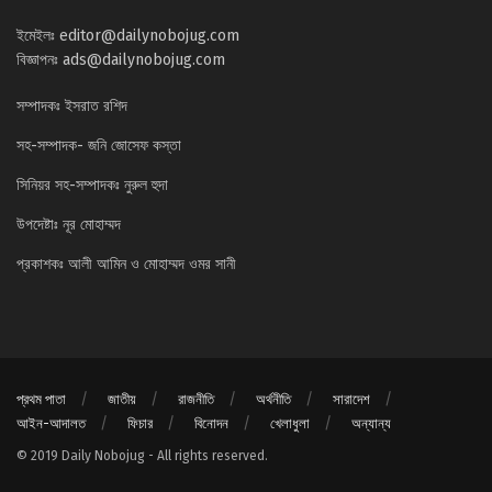
ইমেইলঃ
editor@dailynobojug.com
বিজ্ঞাপনঃ
ads@dailynobojug.com
সম্পাদকঃ ইসরাত রশিদ
সহ-সম্পাদক- জনি জোসেফ কস্তা
সিনিয়র সহ-সম্পাদকঃ নুরুল হুদা
উপদেষ্টাঃ নূর মোহাম্মদ
প্রকাশকঃ আলী আমিন ও মোহাম্মদ ওমর সানী
প্রথম পাতা
জাতীয়
রাজনীতি
অর্থনীতি
সারাদেশ
আইন-আদালত
ফিচার
বিনোদন
খেলাধুলা
অন্যান্য
© 2019 Daily Nobojug - All rights reserved.