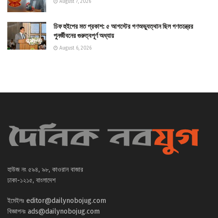
August 7, 2026
চিফ হুইপের মত প্রকাশ: ৫ আগস্টের গণঅভ্যুত্থান ছিল গণতন্ত্রের
পুনর্জীবনের গুরুত্বপূর্ণ অধ্যায়
August 6, 2026
হাউজ নং ৫৯৪, ৯৮, কাওরান বাজার
ঢাকা-১২১৫, বাংলাদেশ
ইমেইলঃ
editor@dailynobojug.com
বিজ্ঞাপনঃ
ads@dailynobojug.com