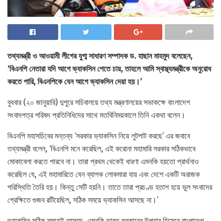
তথ্যমন্ত্রী ও আওয়ামী লীগের যুগ্ম সাধারণ সম্পাদক ড. হাছান মাহমুদ বলেছেন,
‘বিএনপি নেতারা যদি আগে ভ্যাকসিন পেতে চায়, তাহলে আমি স্বাস্থ্যমন্ত্রীকে অনুরোধ
করতে পারি, বিএনপিকে যেন আগে ভ্যাকসিন দেয়া হয়।’
বুধবার (২০ জানুয়ারি) দুপুরে সচিবালয়ে তথ্য মন্ত্রণালয়ের সভাকক্ষে বাংলাদেশ
সংবাদপত্র পরিষদ প্রতিনিধিদের সাথে মতবিনিময়কালে তিনি একথা বলেন।
বিএনপি মহাসচিবের মন্তব্য ‘সরকার ভ্যাকসিন নিয়ে লুটপাট করছে’ এর জবাবে
তথ্যমন্ত্রী বলেন, ‘বিএনপি মনে করেছিল, এই করোনা মহামারি সরকার সঠিকভাবে
মোকাবেলা করতে পারবে না। তারা প্রথম থেকেই ধারণা এমনকি হয়তো প্রার্থনাও
করেছিল যে, এই মহামারিতে যেন ব্যাপক লোকমারা যায় এবং দেশে একটি অরাজক
পরিস্থিতি তৈরি হয়। কিন্তু সেটি হয়নি। তাতে তারা প্রচণ্ড হতাশ হয়ে ভুল সংবাদের
প্রেক্ষিতে গুজব রটিয়েছিল, সঠিক সময়ে ভ্যাকসিন আসছে না।’
ভ্যাকসিন সঠিক সময়েই আসছে, এমনকি ভারত সরকারের উপহার হিসেবে বাংলাদেশ