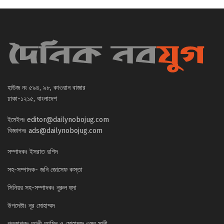
হাউজ নং ৫৯৪, ৯৮, কাওরান বাজার
ঢাকা-১২১৫, বাংলাদেশ
ইমেইলঃ
editor@dailynobojug.com
বিজ্ঞাপনঃ
ads@dailynobojug.com
সম্পাদকঃ ইসরাত রশিদ
সহ-সম্পাদক- জনি জোসেফ কস্তা
সিনিয়র সহ-সম্পাদকঃ নুরুল হুদা
উপদেষ্টাঃ নূর মোহাম্মদ
প্রকাশকঃ আলী আমিন ও মোহাম্মদ ওমর সানী