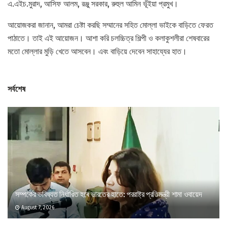
এ.এইচ.মুরাদ, আসিফ আলম, রঞ্জু সরকার, রুহুল আমিন ভূঁইয়া প্রমুখ।
আয়োজকরা জানান, আমরা চেষ্টা করছি সম্মানের সহিত মোল্লা ভাইকে বাড়িতে ফেরত
পাঠাতে। তাই এই আয়োজন। আশা করি চলচ্চিত্র শিল্পী ও কলাকুশলীরা শেষবারের
মতো মোল্লার মুড়ি খেতে আসবেন। এবং বাড়িয়ে দেবেন সাহায্যের হাত।
সর্বশেষ
সম্পর্কের ভবিষ্যত নির্ধারিত হবে ভারতের হাতে: পররাষ্ট্র প্রতিমন্ত্রী শামা ওবায়েদ
August 7, 2026