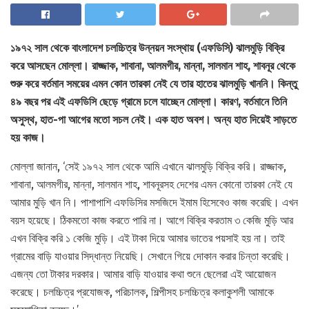
১৯৭২ সাল থেকে বাংলাদেশ চলচ্চিত্র উন্নয়ন সংস্থায় (এফডিসি) ঝালমুড়ি বিক্রি
করে আসছেন মোল্লা। রাজ্জাক, শাবানা, আলমগীর, মান্না, সালমান শাহ, শাবনূর থেকে
শুরু করে বর্তমান সময়ের এমন কোন তারকা নেই যে তার হাতের ঝালমুড়ি খাননি। কিন্তু
৪৯ বছর পর এই এফডিসি ছেড়ে গ্রামে চলে যাচ্ছেন মোল্লা। কারণ, বর্তমানে তিনি
অসুস্থ, হাত-পা আগের মতো সচল নেই। এক হাত অবশ। অন্য হাত দিয়েই সাড়তে
হয় কাজ।
মোল্লা জানান, ‘সেই ১৯৭২ সাল থেকে আমি এখানে ঝালমুড়ি বিক্রি করি। রাজ্জাক,
শাবানা, আলমগীর, মান্না, সালমান শাহ, শাবনূরসহ দেশের এমন কোনো তারকা নেই যে
আমার মুড়ি খান নি। পাশাপাশি এফডিসির মসজিদে ইমাম হিসেবেও কাজ করেছি। এখন
বয়স হয়েছে। ঠিকমতো কাজ করতে পারি না। আগে বিক্রি করতাম ৩ কেজি মুড়ি আর
এখন বিক্রি করি ১ কেজি মুড়ি। এই টাকা দিয়ে আমার ভাতের পয়সাই হয় না। তাই
গ্রামের বাড়ি যাওয়ার সিদ্ধান্ত নিয়েছি। সেখানে গিয়ে দোকান করার চিন্তা করেছি।
এজন্য তো টাকার দরকার। আমার বাড়ি যাওয়ার কথা শুনে ছেলেরা এই আয়োজন
করেছে। চলচ্চিত্র প্রযোজক, পরিচালক, শিল্পীসহ চলচ্চিত্র কলাকুশলী আমাকে