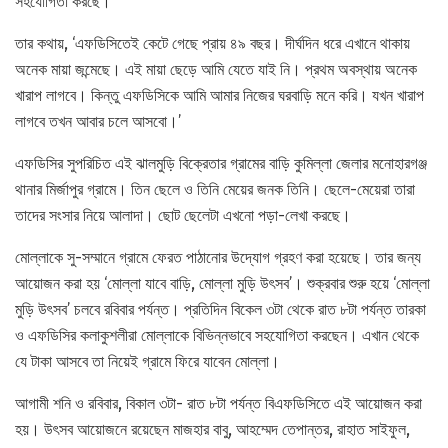
সহযোগিতা করছে।’
তার কথায়, ‘এফডিসিতেই কেটে গেছে প্রায় ৪৯ বছর। দীর্ঘদিন ধরে এখানে থাকায়
অনেক মায়া জন্মেছে। এই মায়া ছেড়ে আমি যেতে যাই নি। প্রথম অবস্থায় অনেক
খারাপ লাগবে। কিন্তু এফডিসিকে আমি আমার নিজের ঘরবাড়ি মনে করি। যখন খারাপ
লাগবে তখন আবার চলে আসবো।’
এফডিসির সুপরিচিত এই ঝালমুড়ি বিক্রেতার গ্রামের বাড়ি কুমিল্লা জেলার মনোহারগঞ্জ
থানার মির্জাপুর গ্রামে। তিন ছেলে ও তিনি মেয়ের জনক তিনি। ছেলে-মেয়েরা তারা
তাদের সংসার নিয়ে আলাদা। ছোট ছেলেটা এখনো পড়া-লেখা করছে।
মোল্লাকে সু-সম্মানে গ্রামে ফেরত পাঠানোর উদ্যোগ গ্রহণ করা হয়েছে। তার জন্য
আয়োজন করা হয় ‘মোল্লা যাবে বাড়ি, মোল্লা মুড়ি উৎসব’। শুক্রবার শুরু হয়ে ‘মোল্লা
মুড়ি উৎসব’ চলবে রবিবার পর্যন্ত। প্রতিদিন বিকেল ৩টা থেকে রাত ৮টা পর্যন্ত তারকা
ও এফডিসির কলাকুশলীরা মোল্লাকে বিভিন্নভাবে সহযোগিতা করছেন। এখান থেকে
যে টাকা আসবে তা নিয়েই গ্রামে ফিরে যাবেন মোল্লা।
আগামী শনি ও রবিবার, বিকাল ৩টা- রাত ৮টা পর্যন্ত বিএফডিসিতে এই আয়োজন করা
হয়। উৎসব আয়োজনে রয়েছেন মাজহার বাবু, আহম্মেদ তেপান্তর, রাহাত সাইফুল,