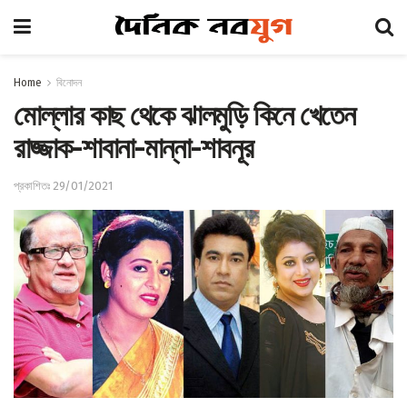
Home
বিনোদন
মোল্লার কাছ থেকে ঝালমুড়ি কিনে খেতেন
রাজ্জাক-শাবানা-মান্না-শাবনূর
প্রকাশিতঃ 29/01/2021