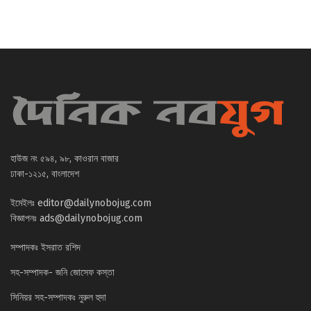
হাউজ নং ৫৯৪, ৯৮, কাওরান বাজার
ঢাকা-১২১৫, বাংলাদেশ
ইমেইলঃ
editor@dailynobojug.com
বিজ্ঞাপনঃ
ads@dailynobojug.com
সম্পাদকঃ ইসরাত রশিদ
সহ-সম্পাদক- জনি জোসেফ কস্তা
সিনিয়র সহ-সম্পাদকঃ নুরুল হুদা