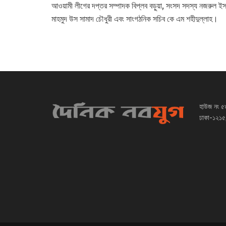
আওয়ামী লীগের দপ্তর সম্পাদক বিপ্লব বড়ুয়া, সংসদ সদস্য নজরুল ইস
মাহমুদ উস সামাদ চৌধুরী এবং সাংগঠনিক সচিব কে এম শহীদুল্লাহ।
হাউজ নং ৫
ঢাকা-১২১৫,