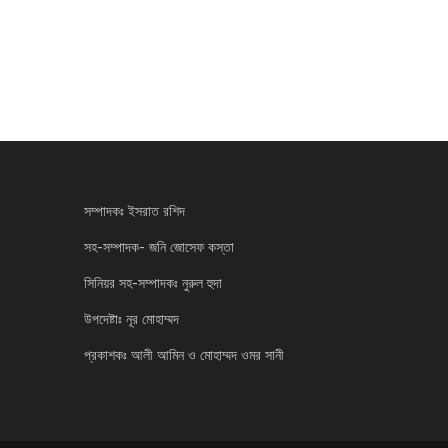
সম্পাদকঃ ইসরাত রশিদ
সহ-সম্পাদক- জনি জোসেফ কস্তা
সিনিয়র সহ-সম্পাদকঃ নুরুল হুদা
উপদেষ্টাঃ নূর মোহাম্মদ
প্রকাশকঃ আলী আমিন ও মোহাম্মদ ওমর সানী