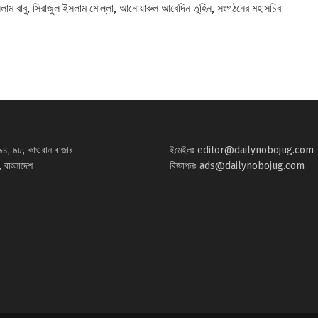
লাম বাবু, সিরাজুল ইসলাম মোল্লা, আনোয়ারুল আবেদিন তুহিন, সংগঠনের মহাসচিব
৯৪, ৯৮, কাওরান বাজার
ইমেইলঃ
editor@dailynobojug.com
 বাংলাদেশ
বিজ্ঞাপনঃ
ads@dailynobojug.com