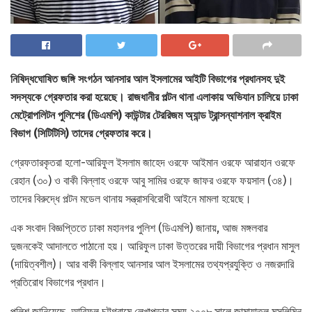
নিষিদ্ধঘোষিত জঙ্গি সংগঠন আনসার আল ইসলামের আইটি বিভাগের প্রধানসহ দুই
সদস্যকে গ্রেফতার করা হয়েছে। রাজধানীর পল্টন থানা এলাকায় অভিযান চালিয়ে ঢাকা
মেট্রোপলিটন পুলিশের (ডিএমপি) কাউন্টার টেররিজম অ্যান্ড ট্রান্সন্যাশনাল ক্রাইম
বিভাগ (সিটিটিসি) তাদের গ্রেফতার করে।
গ্রেফতারকৃতরা হলো-আরিফুল ইসলাম জাহেদ ওরফে আইমান ওরফে আরাহান ওরফে
রেহান (৩০) ও বাকী বিল্লাহ ওরফে আবু সামির ওরফে জাফর ওরফে ফয়সাল (৩৪)।
তাদের বিরুদ্ধে পল্টন মডেল থানায় সন্ত্রাসবিরোধী আইনে মামলা হয়েছে।
এক সংবাদ বিজ্ঞপ্তিতে ঢাকা মহানগর পুলিশ (ডিএমপি) জানায়, আজ মঙ্গলবার
দুজনকেই আদালতে পাঠানো হয়। আরিফুল ঢাকা উত্তরের দায়ী বিভাগের প্রধান মাসুল
(দায়িত্বশীল)। আর বাকী বিল্লাহ আনসার আল ইসলামের তথ্যপ্রযুক্তি ও নজরদারি
প্রতিরোধ বিভাগের প্রধান।
পুলিশ জানিয়েছে, আরিফুল চট্টগ্রামে লেখাপড়ার সময় ২০০৮ সালে জামায়াতুল মুসলিমিন