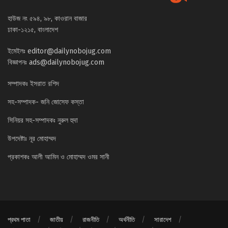
হাউজ নং ৫৯৪, ৯৮, কাওরান বাজার
ঢাকা-১২১৫, বাংলাদেশ
ইমেইলঃ
editor@dailynobojug.com
বিজ্ঞাপনঃ
ads@dailynobojug.com
সম্পাদকঃ ইসরাত রশিদ
সহ-সম্পাদক- জনি জোসেফ কস্তা
সিনিয়র সহ-সম্পাদকঃ নুরুল হুদা
উপদেষ্টাঃ নূর মোহাম্মদ
প্রকাশকঃ আলী আমিন ও মোহাম্মদ ওমর সানী
প্রথম পাতা
জাতীয়
রাজনীতি
অর্থনীতি
সারাদেশ