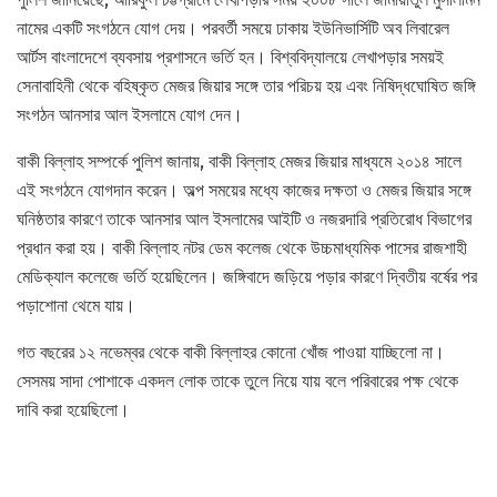
নামের একটি সংগঠনে যোগ দেয়। পরবর্তী সময়ে ঢাকায় ইউনিভার্সিটি অব লিবারেল
আর্টস বাংলাদেশে ব্যবসায় প্রশাসনে ভর্তি হন। বিশ্ববিদ্যালয়ে লেখাপড়ার সময়ই
সেনাবাহিনী থেকে বহিষ্কৃত মেজর জিয়ার সঙ্গে তার পরিচয় হয় এবং নিষিদ্ধঘোষিত জঙ্গি
সংগঠন আনসার আল ইসলামে যোগ দেন।
বাকী বিল্লাহ সম্পর্কে পুলিশ জানায়, বাকী বিল্লাহ মেজর জিয়ার মাধ্যমে ২০১৪ সালে
এই সংগঠনে যোগদান করেন। অল্প সময়ের মধ্যে কাজের দক্ষতা ও মেজর জিয়ার সঙ্গে
ঘনিষ্ঠতার কারণে তাকে আনসার আল ইসলামের আইটি ও নজরদারি প্রতিরোধ বিভাগের
প্রধান করা হয়। বাকী বিল্লাহ নটর ডেম কলেজ থেকে উচ্চমাধ্যমিক পাসের রাজশাহী
মেডিক্যাল কলেজে ভর্তি হয়েছিলেন। জঙ্গিবাদে জড়িয়ে পড়ার কারণে দ্বিতীয় বর্ষের পর
পড়াশোনা থেমে যায়।
গত বছরের ১২ নভেম্বর থেকে বাকী বিল্লাহর কোনো খোঁজ পাওয়া যাচ্ছিলো না।
সেসময় সাদা পোশাকে একদল লোক তাকে তুলে নিয়ে যায় বলে পরিবারের পক্ষ থেকে
দাবি করা হয়েছিলো।