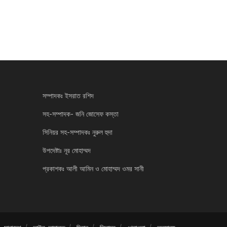
সম্পাদকঃ ইসরাত রশিদ
সহ-সম্পাদক- জনি জোসেফ কস্তা
সিনিয়র সহ-সম্পাদকঃ নুরুল হুদা
উপদেষ্টাঃ নূর মোহাম্মদ
প্রকাশকঃ আলী আমিন ও মোহাম্মদ ওমর সানী