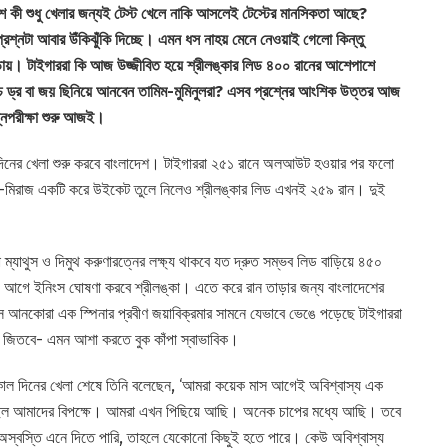
 কী শুধু খেলার জন্যই টেস্ট খেলে নাকি আসলেই টেস্টের মানসিকতা আছে?
শ্নটা আবার উঁকিঝুঁকি দিচ্ছে। এমন ধস নাহয় মেনে নেওয়াই গেলো কিন্তু
াঁড়ায়। টাইগাররা কি আজ উজ্জীবিত হয়ে শ্রীলঙ্কার লিড ৪০০ রানের আশেপাশে
াচ ড্র বা জয় ছিনিয়ে আনবেন তামিম-মুমিনুলরা? এসব প্রশ্নের আংশিক উত্তর আজ
নিপরীক্ষা শুরু আজই।
 দিনের খেলা শুরু করবে বাংলাদেশ। টাইগাররা ২৫১ রানে অলআউট হওয়ার পর ফলো
ুল-মিরাজ একটি করে উইকেট তুলে নিলেও শ্রীলঙ্কার লিড এখনই ২৫৯ রান। দুই
্যাথুস ও দিমুথ করুণারত্নের লক্ষ্য থাকবে যত দ্রুত সম্ভব লিড বাড়িয়ে ৪৫০
 আগে ইনিংস ঘোষণা করবে শ্রীলঙ্কা। এতে করে রান তাড়ার জন্য বাংলাদেশের
 আনকোরা এক স্পিনার প্রবীণ জয়াবিক্রমার সামনে যেভাবে ভেঙে পড়েছে টাইগাররা
 বা জিতবে- এমন আশা করতে বুক কাঁপা স্বাভাবিক।
তকাল দিনের খেলা শেষে তিনি বলেছেন, ‘আমরা কয়েক মাস আগেই অবিশ্বাস্য এক
তেছিল আমাদের বিপক্ষে। আমরা এখন পিছিয়ে আছি। অনেক চাপের মধ্যে আছি। তবে
ু অস্বস্তি এনে দিতে পারি, তাহলে যেকোনো কিছুই হতে পারে। কেউ অবিশ্বাস্য