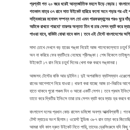
প্রশ্নটা গত ২০ বছর ধরেই আন্তর্জাতিক মহলে উড়ে বেড়ায়। বাংলাদেশ
গতকাল মাত্র ৩৭ রানে সাত উইকেট হারিয়ে ফলো অনে পড়ার পর এই প্র
সত্যিকারের মনোবল সম্পন্ন দল তো এমন পারফরম্যান্সের পরও ঘুরে দ
আটকে রাখতে পারবে? তারপর অন্তত তিন বা চার সেশন ব্যাট করে ম্য
পাওয়া যাবে, বাকিটা বোঝা যাবে কাল। তবে এই টেস্টে বাংলাদেশের অগ্
সাদা চোখে দেখলে বড় হারের শঙ্কা নিয়েই আজ পালেকেল্লেতে চতুর্থ
অন না করিয়ে ফের ব্যাটিংয়ে নেমেছে শ্রীলঙ্কা। শেষ বিকেলে তাইজ
উইকেটে ১৭ রান নিয়ে চতুর্থ দিনের খেলা শুরু করবে লঙ্কানরা।
আজসহ টেস্টের বাকি আর দুইদিন। দুই অপরাজিত ব্যাটসম্যান এঞ্জেলো ম
রানের আশেপাশে নিয়ে যাওয়া। ধারণা করা যাচ্ছে আজ চা-বিরতির আগে
হাতে থাকবে পুরো পঞ্চম দিন ও আরো একটি সেশন। তবে প্রথম ইনিংসে
তাতে করে দ্বিতীয় ইনিংসে তারা চার সেশন ব্যাট করে ম্যাচ ড্র করবে
বাংলাদেশ দলের প্রধান কোচ রাসেল ডমিঙ্গো অবশ্য আত্মবিশ্বাসী। গ
টেস্ট ম্যাচের অংশ ছিলাম। ওয়েস্ট ইন্ডিজ ৩৮৭ রান তাড়া করে জি
আমরা যদি কাল দ্রুত উইকেট নিতে পারি, তাদের ড্রেসিংরুমে যদি কিছ