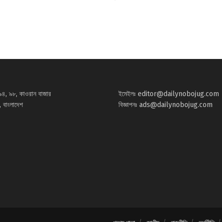
৯৪, ৯৮, কাওরান বাজার
ইমেইলঃ
editor@dailynobojug.com
 বাংলাদেশ
বিজ্ঞাপনঃ
ads@dailynobojug.com