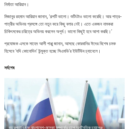
নির্মাতা আরিয়ান।
মিজানুর রহমান আরিয়ান জানান, ‘গল্পটি ভালো। শুটিংটাও ভালো করেছি। আর পাত্র-
পাত্রীর অভিনয় প্রসঙ্গে তো নতুন করে কিছু বলার নেই। এতে একজন নামকরা
চিকিৎসকের চরিত্রে অভিনয় করলেন অপূর্ব। ভালো কিছুই হবে আশা করছি।’
প্রযোজক এসকে সাহেদ আলী পাপ্পু জানান, আসছে কোরবানির ঈদের বিশেষ চমক
হিসেবে ‘যদি কোনোদিন’ উন্মুক্ত হচ্ছে সিএমভি’র ইউটিউব চ্যানেলে।
সর্বশেষ
বড় রপ্তানি ধস: বাংলাদেশ-মস্কো সম্পর্কের চাপে অর্থনৈতিক চ্যালেঞ্জ