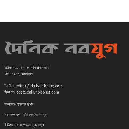
হাউজ নং ৫৯৪, ৯৮, কাওরান বাজার
ঢাকা-১২১৫, বাংলাদেশ
ইমেইলঃ
editor@dailynobojug.com
বিজ্ঞাপনঃ
ads@dailynobojug.com
সম্পাদকঃ ইসরাত রশিদ
সহ-সম্পাদক- জনি জোসেফ কস্তা
সিনিয়র সহ-সম্পাদকঃ নুরুল হুদা