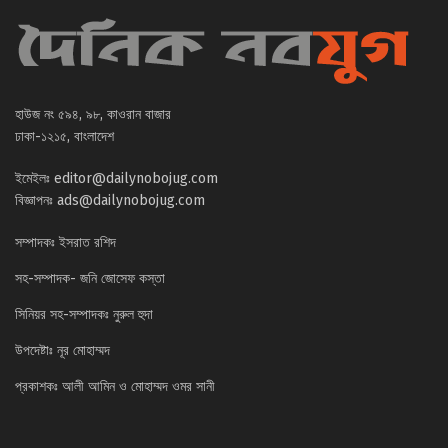
হাউজ নং ৫৯৪, ৯৮, কাওরান বাজার
ঢাকা-১২১৫, বাংলাদেশ
ইমেইলঃ
editor@dailynobojug.com
বিজ্ঞাপনঃ
ads@dailynobojug.com
সম্পাদকঃ ইসরাত রশিদ
সহ-সম্পাদক- জনি জোসেফ কস্তা
সিনিয়র সহ-সম্পাদকঃ নুরুল হুদা
উপদেষ্টাঃ নূর মোহাম্মদ
প্রকাশকঃ আলী আমিন ও মোহাম্মদ ওমর সানী