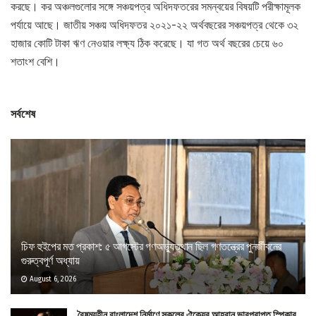
করছে। কর অঞ্চলগুলোর সঙ্গে সঞ্চয়পত্র অধিদফতরের সমন্বয়ের বিষয়টি পরীক্ষামূলক
পর্যায়ে আছে। জাতীয় সঞ্চয় অধিদফতর ২০২১-২২ অর্থবছরের সঞ্চয়পত্র থেকে ৩২
হাজার কোটি টাকা ঋণ নেওয়ার লক্ষ্য ঠিক করেছে। যা গত অর্থ বছরের চেয়ে ৬০
শতাংশ বেশি।
সর্বশেষ
চিফ হুইপের মত প্রকাশ: ৫ আগস্টের গণঅভ্যুত্থান ছিল গণতন্ত্রের পুনর্জীবনের
গুরুত্বপূর্ণ অধ্যায়
August 6, 2026
বৈষম্যহীন বাংলাদেশ নির্মাণে সকলের ঐক্যের আহ্বান ভারপ্রাপ্ত স্পিকার