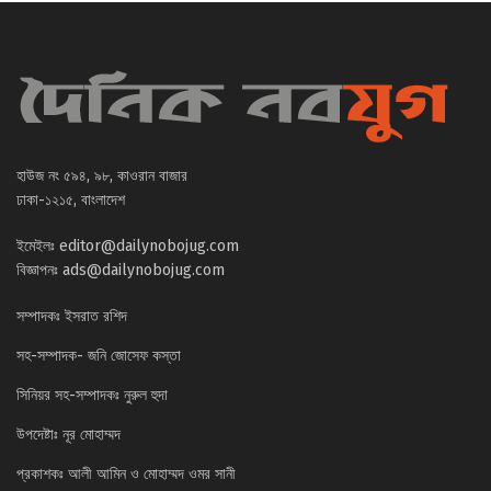
হাউজ নং ৫৯৪, ৯৮, কাওরান বাজার
ঢাকা-১২১৫, বাংলাদেশ
ইমেইলঃ
editor@dailynobojug.com
বিজ্ঞাপনঃ
ads@dailynobojug.com
সম্পাদকঃ ইসরাত রশিদ
সহ-সম্পাদক- জনি জোসেফ কস্তা
সিনিয়র সহ-সম্পাদকঃ নুরুল হুদা
উপদেষ্টাঃ নূর মোহাম্মদ
প্রকাশকঃ আলী আমিন ও মোহাম্মদ ওমর সানী