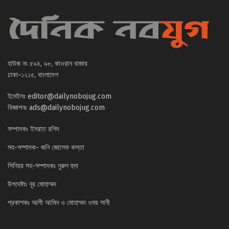
হাউজ নং ৫৯৪, ৯৮, কাওরান বাজার
ঢাকা-১২১৫, বাংলাদেশ
ইমেইলঃ
editor@dailynobojug.com
বিজ্ঞাপনঃ
ads@dailynobojug.com
সম্পাদকঃ ইসরাত রশিদ
সহ-সম্পাদক- জনি জোসেফ কস্তা
সিনিয়র সহ-সম্পাদকঃ নুরুল হুদা
উপদেষ্টাঃ নূর মোহাম্মদ
প্রকাশকঃ আলী আমিন ও মোহাম্মদ ওমর সানী