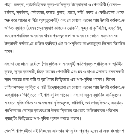
পাড়া, মহল্লা, গ্রামভিত্তিক ক্ষুদ্র-অতিক্ষুদ্র উদ্যোক্তা ও পেশাজীবী (যেমন—
চর্মকার, স্বর্ণকার, ক্ষৌরকার, কামার, কুমার, জেলে, দর্জি, হকার ও ফেরিওয়ালা থেকে
শুরু করে আচার বা পিঠা প্রস্তুতকারী) এবং যে কোনো ধরনের আয় উত্সারী কর্মকাণ্ডে
জড়িত ব্যক্তি (যেমন :ভ্রাম্যমাণ কাপড়ের দোকানি, ক্ষুদ্র বা কুটিরশিল্প, হস্তশিল্প,
কনফেকশনারিসহ অন্যান্য খাবার প্রস্তুতকরণ ও অন্য যে কোনো সম্ভাবনাময়
উদ্ভাবনী কর্মকাণ্ডে জড়িত ব্যক্তি) এই ঋণ-সুবিধার আওতাভুক্ত হিসেবে বিবেচিত
হবেন।
এছাড়া যেকোনো দুর্যোগে (প্রাকৃতিক ও মানবসৃষ্ট) ক্ষতিগ্রস্ত প্রান্তিক ও ভূমিহীন
কৃষক, ক্ষুদ্র ব্যবসায়ী, নিম্ন আয়ের পেশাজীবী এবং চর ও হাওর এলাকায় বসবাসকারী
স্বল্প আয়ের জনগোষ্ঠী অগ্রাধিকার ভিত্তিতে এই ঋণ-সুবিধা পাবেন। বিশেষ
চাহিদাসম্পন্ন ব্যক্তি ও নারী উদ্যোক্তারা যে কোনো ধরনের আয় উত্সারী কর্মকাণ্ডে
অগ্রাধিকার ভিত্তিতে এই ঋণ-সুবিধা পাবেন। এছাড়া স্কুল ব্যাংকিং কার্যক্রমের
মাধ্যমে সুবিধাবঞ্চিত ও অসচ্ছলরা বৃত্তিমূলক, কারিগরি, তথ্যপ্রযুক্তিসহ অন্যান্য
প্রশিক্ষণের ক্ষেত্রে ব্যাংকগুলো উক্ত স্কিমের আওতায় অভিভাবকের পরিশোধ
গ্যারান্টির ভিত্তিতে ঋণ-সুবিধা প্রদান করতে পারবে।
খেলাপি ঋণগ্রহীতা এই স্কিমের আওতায় ঋণসুবিধা প্রাপ্য হবেন না এবং বাংলাদেশ