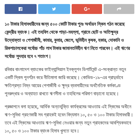
১০ টাকার হিসাবধারীদের জন্য ৫০০ কোটি টাকার পুনঃ অর্থায়ন স্কিম গঠন করেছে
কেন্দ্রীয় ব্যাংক। এই তহবিল থেকে পাড়া-মহল্লা, গ্রামে ছোট ও অতিক্ষুদ্র
উদ্যোক্তা ও পেশাজীবী, কামার, কুমার, জেলে, ভূমিহীন কৃষক, হকার, দোকানি ও
রিকশাচালকেরা সর্বোচ্চ পাঁচ লাখ টাকার জামানতবিহীন ঋণ নিতে পারবেন। এই ঋণের
সর্বোচ্চ সুদহার হবে ৭ শতাংশ।
রবিবার বাংলাদেশ ব্যাংকের ফাইন্যান্সিয়াল ইনক্লুশন ডিপার্টমেন্ট এ-সংক্রান্ত নতুন
একটি স্কিম পুনর্গঠন করে নীতিমালা জারি করেছে। কোভিড-১৯-এর প্রাদুর্ভাবে
ক্ষতিগ্রস্ত নিম্ন আয়ের পেশাজীবী ও ক্ষুদ্র ব্যবসায়ীদের অর্থনৈতিক কর্মকাণ্ড
পুনরুদ্ধার ও অব্যাহত রাখতে ঋণসীমা ও তহবিলের পরিমাণ বাড়ানো হয়েছে।
প্রজ্ঞাপনে বলা হয়েছে, আর্থিক অন্তর্ভুক্তি কার্যক্রমের আওতায় এই স্কিমের অধীনে
ঋণ-সুবিধা গ্রহণকারী সব গ্রাহকই হবেন বিদ্যমান ১০, ৫০ ও ১০০ টাকার হিসাবধারী।
তবে এই স্কিমের আওতায় ঋণ-সুবিধা নেওয়ার জন্য নতুন গ্রাহকদের আবশ্যিকভাবে
১০, ৫০ ও ১০০ টাকার ব্যাংক হিসাব খুলতে হবে।