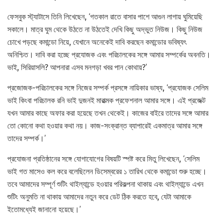
ফেসবুক স্ট্যাটাসে তিনি লিখেছেন, ‘গতকাল রাতে বাসার পাশে আগুন লাগায় ঘুমিয়েছি
সকালে। মাত্র ঘুম থেকে উঠতে না উঠতেই দেখি কিছু অদ্ভুত নিউজ। কিছু নিউজ
চোখে পড়ছে কমান্ডো নিয়ে, যেখানে অনেকেই দাবি করছেন কমান্ডোর ভবিষ্যৎ
অনিশ্চিত। দাবি করা হচ্ছে প্রযোজক এবং পরিচালকের সঙ্গে আমার সম্পর্কের অবনতি।
ভাই, সিরিয়াসলি? আপনারা এসব মনগড়া খবর পান কোথায়?’
প্রজোজক-পরিচালকের সঙ্গে নিজের সম্পর্ক প্রসঙ্গে নায়িকার ভাষ্য, ‘প্রযোজক সেলিম
ভাই কিংবা পরিচালক রনি ভাই দুজনই মারাত্মক প্রফেশনাল আমার সঙ্গে। এই প্রজেক্ট
যখন আমার কাছে অফার করা হয়েছে তখন থেকেই। কাজের বাইরে তাদের সঙ্গে আমার
তো কোনো কথা হওয়ার কথা নয়। কাজ-সংক্রান্ত ব্যাপারেই একমাত্র আমার সঙ্গে
তাদের সম্পর্ক।’
প্রযোজনা প্রতিষ্ঠানের সঙ্গে যোগাযোগের বিষয়টি স্পষ্ট করে মিতু লিখেছেন, ‘সেলিম
ভাই গত মাসেও কল করে বলেছিলেন ডিসেম্বরের ১ তারিখ থেকে কমান্ডো শুরু হচ্ছে।
তবে আমাদের সম্পূর্ণ শুটিং থাইল্যান্ডে হওয়ার পরিকল্পনা থাকায় এবং থাইল্যান্ডে এখন
শুটিং অনুমতি না থাকায় আমাদের নতুন করে ডেট ঠিক করতে হবে, যেটা আমাকে
ইতোমধ্যেই জানানো হয়েছে।’