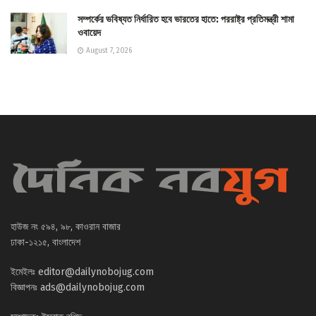
সম্পর্কের ভবিষ্যত নির্ধারিত হবে ভারতের হাতে: পররাষ্ট্র প্রতিমন্ত্রী শামা
ওবায়েদ
August 7, 2026
হাউজ নং ৫৯৪, ৯৮, কাওরান বাজার
ঢাকা-১২১৫, বাংলাদেশ
ইমেইলঃ
editor@dailynobojug.com
বিজ্ঞাপনঃ
ads@dailynobojug.com