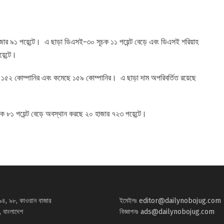
জার ৯১ পয়েন্টে। এ ছাড়া ডিএসই-৩০ সূচক ১১ পয়েন্ট বেড়ে এবং ডিএসই শরিয়াহ
েন্টে।
ে ১৫২ কোম্পানির এবং কমেছে ১৫৯ কোম্পানির। এ ছাড়া দাম অপরিবর্তিত রয়েছে
চক ৮১ পয়েন্ট বেড়ে অবস্থান করছে ২০ হাজার ৭২৩ পয়েন্টে।
৯৪, ৯৮, কাওরান বাজার
ইমেইলঃ
editor@dailynobojug.com
 বাংলাদেশ
বিজ্ঞাপনঃ
ads@dailynobojug.com