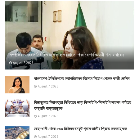
সম্পর্কের ভবিষ্যত নির্ধারিত হবে ভারতের হাতে: পররাষ্ট্র প্রতিমন্ত্রী শামা ওবায়েদ
August 7, 2026
বাংলাদেশ টেলিভিশনের মহাপরিচালক হিসেবে নিয়োগ পেলেন কাজী জেসিন
August 7, 2026
বিমানবন্দরে নিরাপত্তা নিশ্চিতের জন্য ভিআইপি-সিআইপি সহ সব পর্যায়ের
তল্লাশি বাধ্যতামূলক
August 7, 2026
মহেশখালী থেকে ৮০০ মিলিয়ন ঘনফুট গ্যাস জাতীয় গ্রিডে সরবরাহ শুরু
August 7, 2026