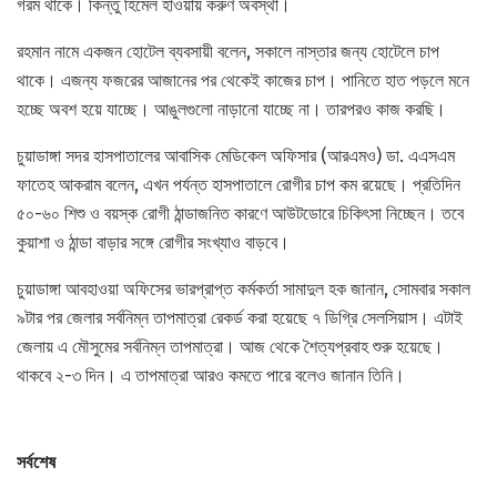
গরম থাকে। কিন্তু হিমেল হাওয়ায় করুণ অবস্থা।
রহমান নামে একজন হোটেল ব্যবসায়ী বলেন, সকালে নাস্তার জন্য হোটেলে চাপ
থাকে। এজন্য ফজরের আজানের পর থেকেই কাজের চাপ। পানিতে হাত পড়লে মনে
হচ্ছে অবশ হয়ে যাচ্ছে। আঙুলগুলো নাড়ানো যাচ্ছে না। তারপরও কাজ করছি।
চুয়াডাঙ্গা সদর হাসপাতালের আবাসিক মেডিকেল অফিসার (আরএমও) ডা. এএসএম
ফাতেহ আকরাম বলেন, এখন পর্যন্ত হাসপাতালে রোগীর চাপ কম রয়েছে। প্রতিদিন
৫০-৬০ শিশু ও বয়স্ক রোগী ঠান্ডাজনিত কারণে আউটডোরে চিকিৎসা নিচ্ছেন। তবে
কুয়াশা ও ঠান্ডা বাড়ার সঙ্গে রোগীর সংখ্যাও বাড়বে।
চুয়াডাঙ্গা আবহাওয়া অফিসের ভারপ্রাপ্ত কর্মকর্তা সামাদুল হক জানান, সোমবার সকাল
৯টার পর জেলার সর্বনিম্ন তাপমাত্রা রেকর্ড করা হয়েছে ৭ ডিগ্রি সেলসিয়াস। এটাই
জেলায় এ মৌসুমের সর্বনিম্ন তাপমাত্রা। আজ থেকে শৈত্যপ্রবাহ শুরু হয়েছে।
থাকবে ২-৩ দিন। এ তাপমাত্রা আরও কমতে পারে বলেও জানান তিনি।
সর্বশেষ