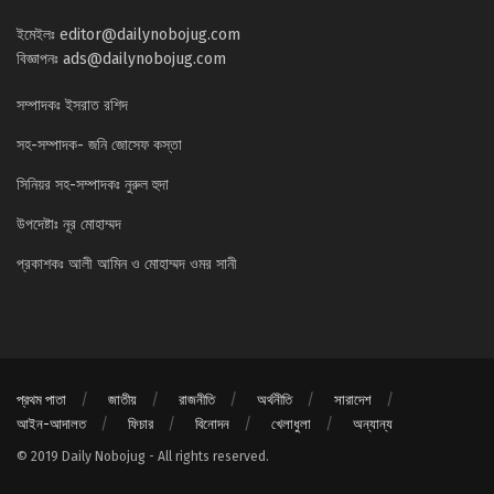
ইমেইলঃ
editor@dailynobojug.com
বিজ্ঞাপনঃ
ads@dailynobojug.com
সম্পাদকঃ ইসরাত রশিদ
সহ-সম্পাদক- জনি জোসেফ কস্তা
সিনিয়র সহ-সম্পাদকঃ নুরুল হুদা
উপদেষ্টাঃ নূর মোহাম্মদ
প্রকাশকঃ আলী আমিন ও মোহাম্মদ ওমর সানী
প্রথম পাতা
জাতীয়
রাজনীতি
অর্থনীতি
সারাদেশ
আইন-আদালত
ফিচার
বিনোদন
খেলাধুলা
অন্যান্য
© 2019 Daily Nobojug - All rights reserved.