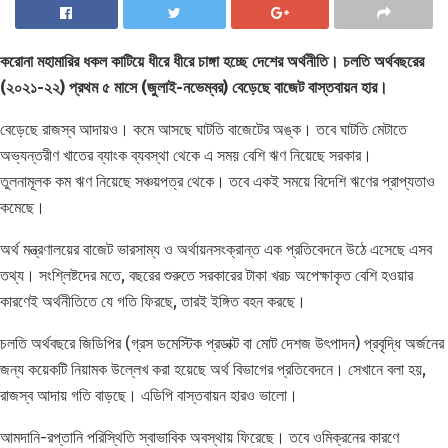
করোনা মহামারির ধকল কাটিয়ে ধীরে ধীরে চাঙ্গা হচ্ছে দেশের অর্থনীতি। চলতি অর্থবছরের
(২০২১-২২) প্রথম ৫ মাসে (জুলাই-নভেম্বর) বেড়েছে বাজেট বাস্তবায়ন হার।
বেড়েছে রাজস্ব আদায়ও। কমে আসছে ঘাটতি বাজেটের অঙ্ক। তবে ঘাটতি মেটাতে
অভ্যন্তরীণ খাতের ব্যাংক ব্যবস্থা থেকে এ সময় বেশি ঋণ নিয়েছে সরকার।
তুলনামূলক কম ঋণ নিয়েছে সঞ্চয়পত্র থেকে। তবে একই সময়ে বিদেশি ঋণের প্রাপ্যতাও
কমেছে।
অর্থ মন্ত্রণালয়ের বাজেট ভারসাম্য ও অর্থায়নসংক্রান্ত এক প্রতিবেদনে উঠে এসেছে এসব
তথ্য। সংশ্লিষ্টদের মতে, বছরের শুরুতে সরকারের টাকা খরচ অপেক্ষাকৃত বেশি হওয়ার
কারণেই অর্থনীতিতে যে গতি ফিরছে, তারই ইঙ্গিত বহন করছে।
চলতি অর্থবছরে জিডিপির (গ্রস ডমেস্টিক প্রডাক্ট বা মোট দেশজ উৎপাদন) প্রবৃদ্ধি অর্জনের
জন্য কয়েকটি নিয়ামক উল্লেখ করা হয়েছে অর্থ বিভাগের প্রতিবেদনে। সেখানে বলা হয়,
রাজস্ব আদায় গতি বাড়ছে। এডিপি বাস্তবায়ন হারও ভালো।
আমদানি-রপ্তানি পরিস্থিতি স্বাভাবিক অবস্থায় ফিরেছে। তবে ওমিক্রনের কারণে