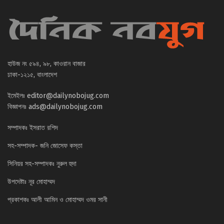
হাউজ নং ৫৯৪, ৯৮, কাওরান বাজার
ঢাকা-১২১৫, বাংলাদেশ
ইমেইলঃ
editor@dailynobojug.com
বিজ্ঞাপনঃ
ads@dailynobojug.com
সম্পাদকঃ ইসরাত রশিদ
সহ-সম্পাদক- জনি জোসেফ কস্তা
সিনিয়র সহ-সম্পাদকঃ নুরুল হুদা
উপদেষ্টাঃ নূর মোহাম্মদ
প্রকাশকঃ আলী আমিন ও মোহাম্মদ ওমর সানী