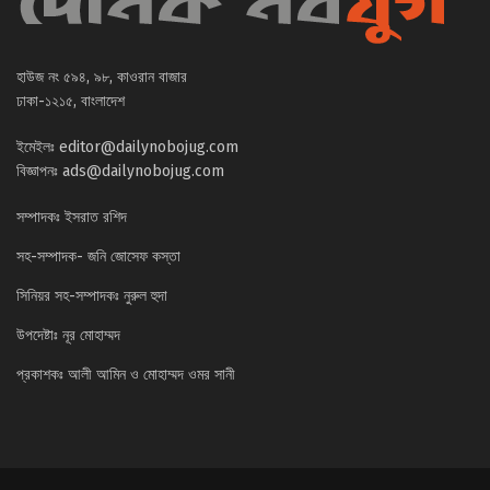
হাউজ নং ৫৯৪, ৯৮, কাওরান বাজার
ঢাকা-১২১৫, বাংলাদেশ
ইমেইলঃ
editor@dailynobojug.com
বিজ্ঞাপনঃ
ads@dailynobojug.com
সম্পাদকঃ ইসরাত রশিদ
সহ-সম্পাদক- জনি জোসেফ কস্তা
সিনিয়র সহ-সম্পাদকঃ নুরুল হুদা
উপদেষ্টাঃ নূর মোহাম্মদ
প্রকাশকঃ আলী আমিন ও মোহাম্মদ ওমর সানী