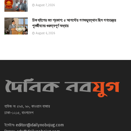
August 7, 2026
চিফ হুইপের মত প্রকাশ: ৫ আগস্টের গণঅভ্যুত্থান ছিল গণতন্ত্রের
পুনর্জীবনের গুরুত্বপূর্ণ অধ্যায়
August 6, 2026
হাউজ নং ৫৯৪, ৯৮, কাওরান বাজার
ঢাকা-১২১৫, বাংলাদেশ
ইমেইলঃ
editor@dailynobojug.com