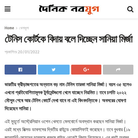
Home
খেলাধুলা
টেনিস কোর্টকে বিদায় বলে দিচ্ছেন সানিয়া মির্জা
প্রকাশিতঃ 20/01/2022
ভারতীয় ক্রীড়াজগতের অন্যতম বড় নাম টেনিস তারকা সানিয়া মির্জা। বয়স ৩৫ হলেও
এখনো প্রতিযোগিতামূলক টুর্নামেন্টগুলো খেলে যাচ্ছেন নিয়মিত। তবে চলতি ২০২২
মৌসুম শেষে আর টেনিস কোর্টে দেখা যাবে না এই কিংবদন্তিকে। অবসরের ঘোষণা
দিয়েছেন সানিয়া।
এই মুহূর্তে অস্ট্রেলিয়ান ওপেন খেলতে মেলবোর্নে অবস্থান করছেন সানিয়া মির্জা।
এরই মধ্যে মিক্সড ডাবলসের দ্বিতীয় রাউন্ডে কোয়ালিফাই করেছেন। তবে বুধবার (১৯
জানুয়ারি) মেয়েদের ডাবলসে প্রথম রাউন্ড থেকেই বিদায় নিয়েছেন। এর পরই অবসর