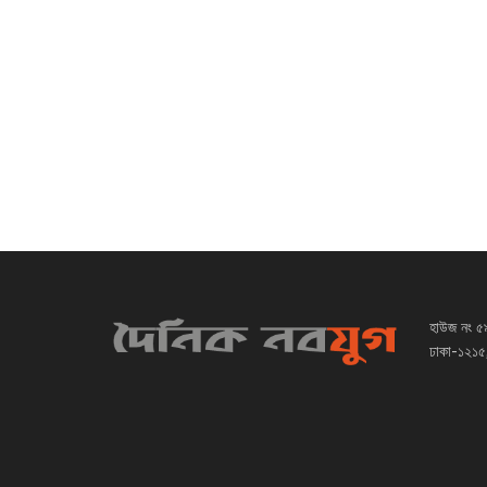
হাউজ নং ৫
ঢাকা-১২১৫,