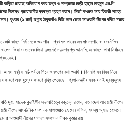
বসায়ী জড়িত রয়েছে অভিযোগ করে তথ্য ও সম্প্রচার মন্ত্রী হাছান মাহমুদ এম.পি
ীদের বিরুদ্ধে প্রয়োজনীয় ব্যবস্থা গ্রহণ করবে। মির্জা ফখরুল আর রিজভী সাহেব
লেন। বুধবার (৯ মার্চ) দুপুরে ঠাকুরগাঁও বিডি হলে জেলা আওয়ামী লীগের বর্ধিত সভায়
 কয়েকটি কারণে নির্বাচনকে ভয় পায়। প্রথমত তাদের জ্বালাও-পোড়াও রাজনীতির
ালেদা জিয়া ও তারেক জিয়া দুজনেই দণ্ডপ্রাপ্ত আসামি, এ কারণে তারা নির্বাচনে
আগ্রহ নেই।
ছে। আমরা মন্ত্রীরা মাঠ পর্যায়ে গিয়ে জনগণের কথা শুনছি। বিএনপি সব বিষয় নিয়ে
 কারণে এবং যুদ্ধের কারণে বৃদ্ধি পেয়েছে। প্রধানমন্ত্রীর সরকার এই দ্রব্যমূল্য
পতি মুহা. সাদেক কুরাইশীর সভাপতিত্বে বক্তব্য রাখেন, বাংলাদেশ আওয়ামী লীগের
আওয়ামী লীগের সাংগঠনিক সম্পাদক সাখাওয়াত হোসেন শফিক, সদস্য অ্যাড হোসনে
রেন জেলা আওয়ামী লীগের সাধারণ সম্পাদক দীপক কুমার রায়।