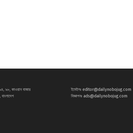
৯৪, ৯৮, কাওরান বাজার
ইমেইলঃ
editor@dailynobojug.com
 বাংলাদেশ
বিজ্ঞাপনঃ
ads@dailynobojug.com