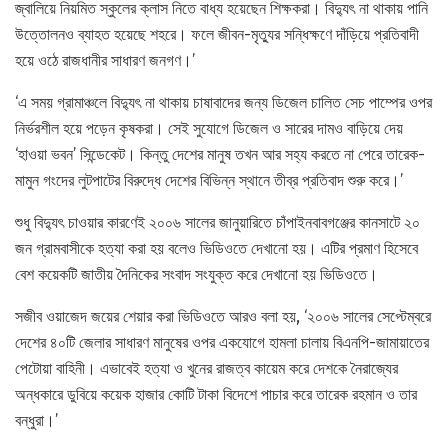
জ্বালিয়ে নিয়মিত স্কুলের ক্লাস নিতে বাধ্য হয়েছেন শিক্ষকরা। বিদ্যুৎ না থাকায় পানি
উত্তোলনও ব্যাহত হয়েছে শহরে। ফলে জীবন-মৃত্যুর সন্ধিক্ষণে দাঁড়িয়ে প্রতিবাদী
হয়ে ওঠে রাজধানীর সাধারণ জনগণ।’
‘এ সময় গ্রামাঞ্চলে বিদ্যুৎ না থাকায় চাষাবাদের জন্য ডিজেল চালিত সেচ পাম্পের ওপর
নির্ভরশীল হয়ে পড়েন কৃষকরা। সেই সুযোগে ডিজেল ও সারের দামও বাড়িয়ে দেয়
‘হাওয়া ভবন’ সিন্ডেকেট। কিন্তু দেশের মানুষ তখন আর সহ্য করতে না পেরে তারেক-
মামুন গংদের লুটপাটের বিরুদ্ধে দেশের বিভিন্ন স্থানে তীব্র প্রতিবাদ শুরু করে।’
শুধু বিদ্যুৎ চাওয়ার কারণেই ২০০৬ সালের জানুয়ারিতে চাঁপাইনবাবগঞ্জের কানসাটে ২০
জন গ্রামবাসীকে হত্যা করা হয় বলেও ভিডিওতে দেখানো হয়। এটির প্রমাণ হিসেবে
বেশ কয়েকটি জাতীয় দৈনিকের সংবাদ সংযুক্ত করে দেখানো হয় ভিডিওতে।
সজীব ওয়াজেদ জয়ের শেয়ার করা ভিডিওতে আরও বলা হয়, ‘২০০৬ সালের সেপ্টেম্বরে
দেশের ৪০টি জেলার সাধারণ মানুষের ওপর একযোগে হামলা চালায় বিএনপি-জামায়াতের
পেটোয়া বাহিনী। এভাবেই হত্যা ও খুনের রাজত্ব কায়েম করে দেশকে নৈরাজ্যের
অন্ধকারে ডুবিয়ে কয়েক হাজার কোটি টাকা বিদেশে পাচার করে তারেক রহমান ও তার
বন্ধুরা।’