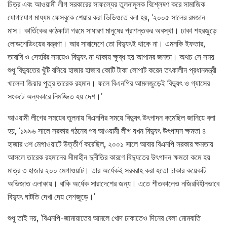
চিত্র এবং আওয়ামী লীগ সরকারের সাফল্যের তুলনামূলক বিশ্লেষণ করে সামাজিক
যোগাযোগ মাধ্যম ফেসবুকে শেয়ার করা ভিডিওতে বলা হয়, ‘২০০৫ সালের রমজান
মাস। কার্তিকের কাঠফাটা গরমে সাধারণ মানুষের প্রাণন্তকর অবস্থা। ঢাকা শহরজুড়ে
লোডশেডিংয়ের যন্ত্রণা। আর সারাদেশে তো বিদ্যুৎই থাকে না। এমনকি ইফতার,
তারাবি ও সেহরির সময়েও বিদ্যুৎ না থাকায় ক্ষুব্ধ হয় আপামর জনতা। অথচ সে সময়
শুধু বিদ্যুতের খুঁটি বসিয়ে হাজার হাজার কোটি টাকা লোপাট করেন তৎকালীন প্রধানমন্ত্রী
খালেদা জিয়ার পুত্র তারেক রহমান। ফলে বিএনপির আমলজুড়েই বিদ্যুৎ ও গ্যাসের
সংকটে অন্ধকারে নিমজ্জিত হয় দেশ।’
আওয়ামী লীগের সময়ের তুলনায় বিএনপির সময়ে বিদ্যুৎ উৎপাদন কমেছিল জানিয়ে বলা
হয়, ‘১৯৯৬ সালে সরকার গঠনের পর আওয়ামী লীগ যখন বিদ্যুৎ উৎপাদন ক্ষমতা ৪
হাজার ৩শ মেগাওয়াটে উত্তীর্ণ করেছিল, ২০০১ সালে আবার বিএনপি সরকার ক্ষমতায়
আসলে তারেক রহমানের সীমাহীন দুর্নীতির কারণে বিদ্যুতের উৎপাদন ক্ষমতা কমে হয়
মাত্র ৩ হাজার ২০০ মেগাওয়াট। তার অর্ধেকই সরবরাহ করা হতো ঢাকার কয়েকটি
অভিজাত এলাকায়। বাকি অর্ধেক সারাদেশের জন্য। এতে শীতকালেও নজিরবিহীনভাবে
বিদ্যুৎ ঘাটতি দেখা দেয় দেশজুড়ে।’
শুধু তাই নয়, ‘বিএনপি-জামায়াতের আমলে খোদ ঢাকাতেও দিনের বেলা মোমবাতি