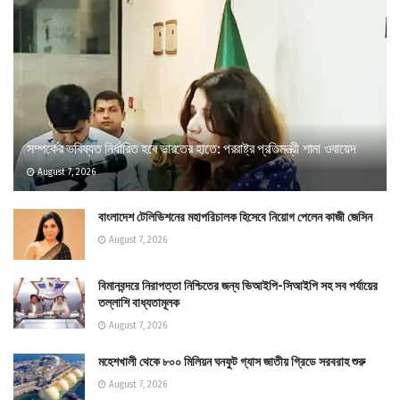
সম্পর্কের ভবিষ্যত নির্ধারিত হবে ভারতের হাতে: পররাষ্ট্র প্রতিমন্ত্রী শামা ওবায়েদ
August 7, 2026
বাংলাদেশ টেলিভিশনের মহাপরিচালক হিসেবে নিয়োগ পেলেন কাজী জেসিন
August 7, 2026
বিমানবন্দরে নিরাপত্তা নিশ্চিতের জন্য ভিআইপি-সিআইপি সহ সব পর্যায়ের
তল্লাশি বাধ্যতামূলক
August 7, 2026
মহেশখালী থেকে ৮০০ মিলিয়ন ঘনফুট গ্যাস জাতীয় গ্রিডে সরবরাহ শুরু
August 7, 2026